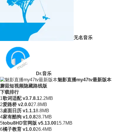
无名音乐
Dr.音乐
魅影直播my47tv最新版本
蘑菇短视频隐藏路线版
下载排行
1
歌词适配 v3.7.8.1
2.2MB
2
爱路桥 v2.0.0
27.8MB
3
桌面日历 v1.1.1
8.8MB
4
家有酷狗 v1.0.8
28.7MB
5
tobu8HD官网版 v5.13.00
15.7MB
6
橘子教育 v1.0.0
26.4MB