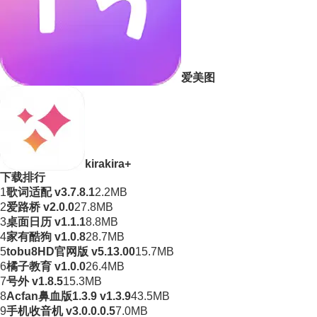
爱美图
kirakira+
下载排行
1
歌词适配 v3.7.8.1
2.2MB
2
爱路桥 v2.0.0
27.8MB
3
桌面日历 v1.1.1
8.8MB
4
家有酷狗 v1.0.8
28.7MB
5
tobu8HD官网版 v5.13.00
15.7MB
6
橘子教育 v1.0.0
26.4MB
7
号外 v1.8.5
15.3MB
8
Acfan鼻血版1.3.9 v1.3.9
43.5MB
9
手机收音机 v3.0.0.0.5
7.0MB