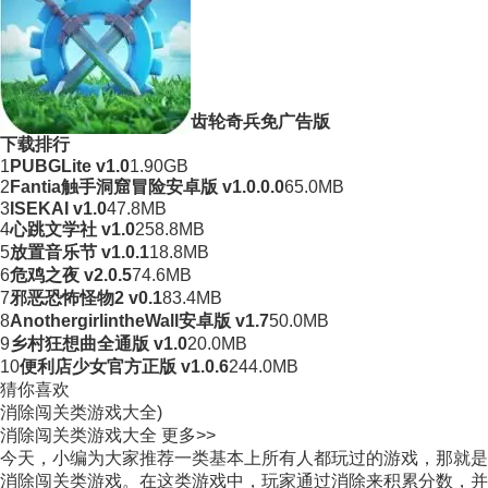
齿轮奇兵免广告版
下载排行
1
PUBGLite v1.0
1.90GB
2
Fantia触手洞窟冒险安卓版 v1.0.0.0
65.0MB
3
ISEKAI v1.0
47.8MB
4
心跳文学社 v1.0
258.8MB
5
放置音乐节 v1.0.1
18.8MB
6
危鸡之夜 v2.0.5
74.6MB
7
邪恶恐怖怪物2 v0.1
83.4MB
8
AnothergirlintheWall安卓版 v1.7
50.0MB
9
乡村狂想曲全通版 v1.0
20.0MB
10
便利店少女官方正版 v1.0.6
244.0MB
猜你喜欢
消除闯关类游戏大全)
消除闯关类游戏大全
更多>>
今天，小编为大家推荐一类基本上所有人都玩过的游戏，那就是
消除闯关类游戏。在这类游戏中，玩家通过消除来积累分数，并