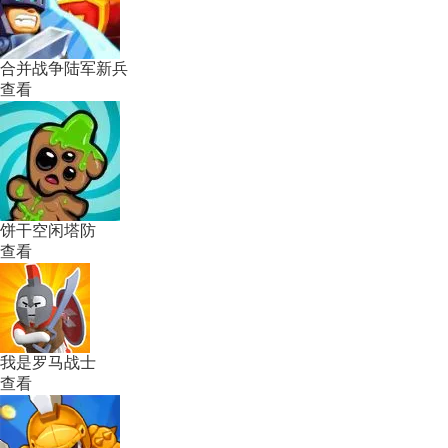
合并战争陆军新兵
查看
饼干空闲塔防
查看
我是罗马战士
查看