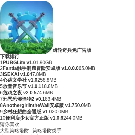
齿轮奇兵免广告版
下载排行
1
PUBGLite v1.0
1.90GB
2
Fantia触手洞窟冒险安卓版 v1.0.0.0
65.0MB
3
ISEKAI v1.0
47.8MB
4
心跳文学社 v1.0
258.8MB
5
放置音乐节 v1.0.1
18.8MB
6
危鸡之夜 v2.0.5
74.6MB
7
邪恶恐怖怪物2 v0.1
83.4MB
8
AnothergirlintheWall安卓版 v1.7
50.0MB
9
乡村狂想曲全通版 v1.0
20.0MB
10
便利店少女官方正版 v1.0.6
244.0MB
猜你喜欢
大型策略塔防..
策略塔防类手..