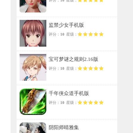
评分：
10
星级：
监禁少女手机版
评分：
10
星级：
宝可梦谜之规则2.16版
评分：
10
星级：
千年侠众道手机版
评分：
10
星级：
阴阳师晴雅集