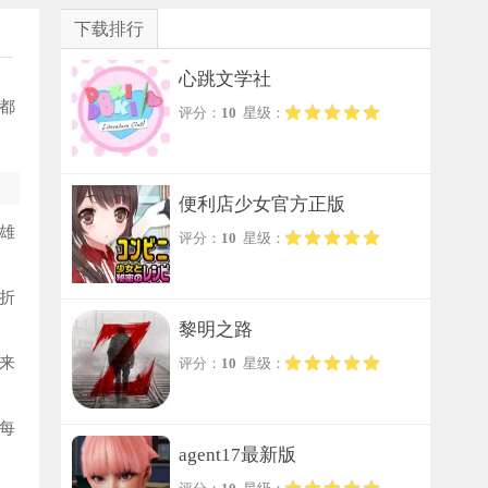
下载排行
心跳文学社
都
评分：
10
星级：
便利店少女官方正版
雄
评分：
10
星级：
折
黎明之路
来
评分：
10
星级：
每
agent17最新版