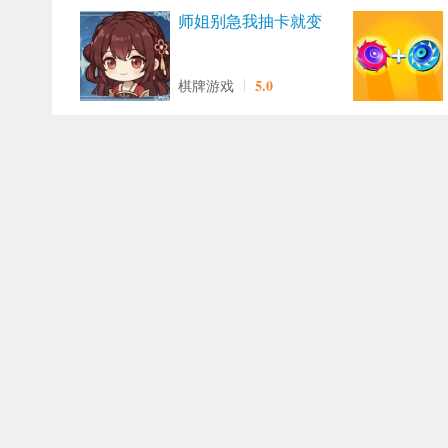
师姐别急我抽卡就变
强手游版
5.0
棋牌游戏