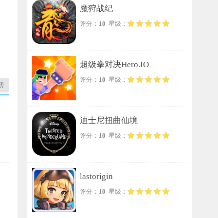
魔狩战纪
评分：
10
星级：
超级拳对决Hero.IO
评分：
10
星级：
榜
迪士尼扭曲仙境
评分：
10
星级：
lastorigin
评分：
10
星级：