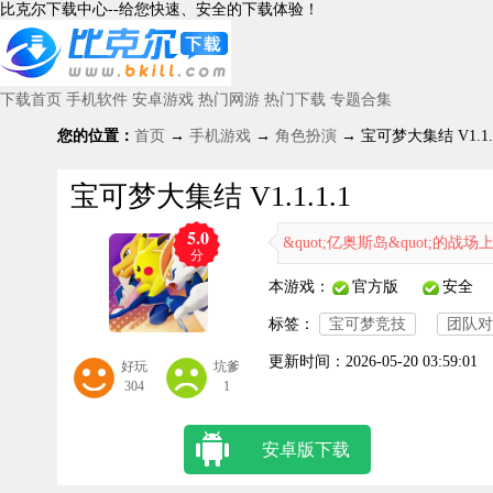
比克尔下载中心--给您快速、安全的下载体验！
下载首页
手机软件
安卓游戏
热门网游
热门下载
专题合集
您的位置：
首页
→
手机游戏
→
角色扮演
→ 宝可梦大集结 V1.1.1
宝可梦大集结 V1.1.1.1
5.0
自己喜爱的宝可梦，在名为&quot;亿奥斯岛&quot;的战场上与队
分
本游戏：
官方版
安全
标签：
宝可梦竞技
团队对
更新时间：
2026-05-20 03:59:01
好玩
坑爹
304
1
安卓版下载