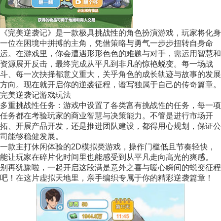
《完美逆袭记》是一款极具挑战性的角色扮演游戏，玩家将化身
一位在困境中拼搏的主角，凭借策略与勇气一步步扭转自身命
运。在游戏里，你会遭遇形形色色的难题与对手，需运用智慧和
资源展开反击，最终完成从平凡到非凡的惊艳蜕变。每一场战
斗、每一次抉择都意义重大，关乎角色的成长轨迹与故事的发展
方向。现在就开启你的逆袭征程，谱写独属于自己的传奇篇章。
完美逆袭记游戏玩法
多重挑战性任务：游戏中设置了各类富有挑战性的任务，每一项
任务都在考验玩家的商业智慧与决策能力。不管是进行市场开
拓、开展产品开发，还是推进团队建设，都得用心规划，保证公
司能够稳健发展。
一款主打休闲体验的2D模拟类游戏，操作门槛低且节奏轻快，
能让玩家在碎片化时间里也能感受到从平凡走向高光的爽感。
别再犹豫啦，一起开启这段满是意外之喜与暖心瞬间的蜕变征程
吧！在这片虚拟天地里，亲手编织专属于你的精彩逆袭篇章！