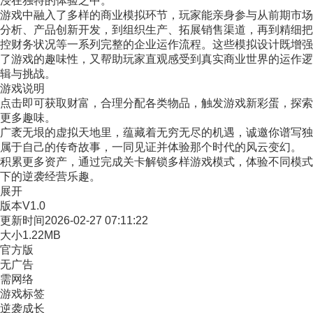
浸在独特的体验之中。
游戏中融入了多样的商业模拟环节，玩家能亲身参与从前期市场
分析、产品创新开发，到组织生产、拓展销售渠道，再到精细把
控财务状况等一系列完整的企业运作流程。这些模拟设计既增强
了游戏的趣味性，又帮助玩家直观感受到真实商业世界的运作逻
辑与挑战。
游戏说明
点击即可获取财富，合理分配各类物品，触发游戏新彩蛋，探索
更多趣味。
广袤无垠的虚拟天地里，蕴藏着无穷无尽的机遇，诚邀你谱写独
属于自己的传奇故事，一同见证并体验那个时代的风云变幻。
积累更多资产，通过完成关卡解锁多样游戏模式，体验不同模式
下的逆袭经营乐趣。
展开
版本
V1.0
更新时间
2026-02-27 07:11:22
大小
1.22MB
官方版
无广告
需网络
游戏标签
逆袭成长