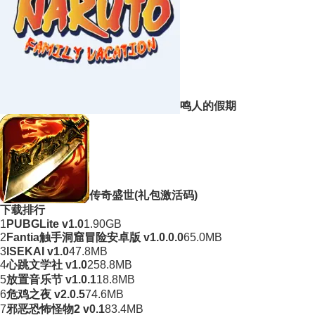
鸣人的假期
传奇盛世(礼包激活码)
下载排行
1
PUBGLite v1.0
1.90GB
2
Fantia触手洞窟冒险安卓版 v1.0.0.0
65.0MB
3
ISEKAI v1.0
47.8MB
4
心跳文学社 v1.0
258.8MB
5
放置音乐节 v1.0.1
18.8MB
6
危鸡之夜 v2.0.5
74.6MB
7
邪恶恐怖怪物2 v0.1
83.4MB