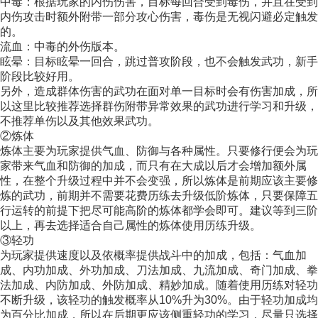
中毒：根据玩家的内伤伤害，目标每回合受到毒伤，并且在受到
内伤攻击时额外附带一部分攻心伤害，毒伤是无视闪避必定触发
的。
流血：中毒的外伤版本。
眩晕：目标眩晕一回合，跳过普攻阶段，也不会触发武功，新手
阶段比较好用。
另外，造成群体伤害的武功在面对单一目标时会有伤害加成，所
以这里比较推荐选择群伤附带异常效果的武功进行学习和升级，
不推荐单伤以及其他效果武功。
②炼体
炼体主要为玩家提供气血、防御与各种属性。只要修行便会为玩
家带来气血和防御的加成，而只有在大成以后才会增加额外属
性，在整个升级过程中并不会变强，所以炼体是前期应该主要修
炼的武功，前期并不需要花费历练去升级低阶炼体，只要保障五
行运转的前提下把尽可能高阶的炼体都学会即可。建议等到三阶
以上，再去选择适合自己属性的炼体使用历练升级。
③轻功
为玩家提供速度以及依概率提供战斗中的加成，包括：气血加
成、内功加成、外功加成、刀法加成、九流加成、奇门加成、拳
法加成、内防加成、外防加成、精妙加成。随着使用历练对轻功
不断升级，该轻功的触发概率从10%升为30%。由于轻功加成均
为百分比加成，所以在后期更应该侧重轻功的学习，尽量只选择