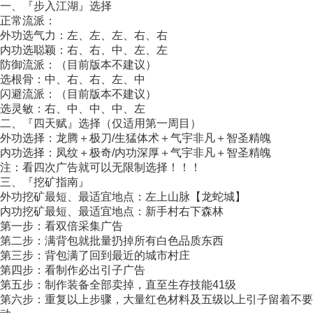
一、『步入江湖』选择
正常流派：
外功选气力：左、左、左、右、右
内功选聪颖：右、右、中、左、左
防御流派：（目前版本不建议）
选根骨：中、右、右、左、中
闪避流派：（目前版本不建议）
选灵敏：右、中、中、中、左
二、『四天赋』选择（仅适用第一周目）
外功选择：龙腾＋极刀/生猛体术＋气宇非凡＋智圣精魄
内功选择：凤纹＋极奇/内功深厚＋气宇非凡＋智圣精魄
注：看四次广告就可以无限制选择！！！
三、『挖矿指南』
外功挖矿最短、最适宜地点：左上山脉【龙蛇城】
内功挖矿最短、最适宜地点：新手村右下森林
第一步：看双倍采集广告
第二步：满背包就批量扔掉所有白色品质东西
第三步：背包满了回到最近的城市村庄
第四步：看制作必出引子广告
第五步：制作装备全部卖掉，直至生存技能41级
第六步：重复以上步骤，大量红色材料及五级以上引子留着不要