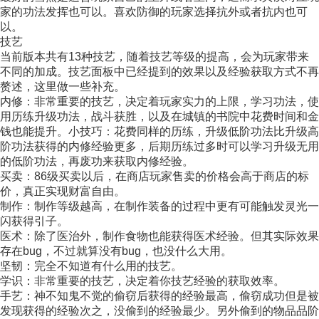
家的功法发挥也可以。喜欢防御的玩家选择抗外或者抗内也可
以。
技艺
当前版本共有13种技艺，随着技艺等级的提高，会为玩家带来
不同的加成。技艺面板中已经提到的效果以及经验获取方式不再
赘述，这里做一些补充。
内修：非常重要的技艺，决定着玩家实力的上限，学习功法，使
用历练升级功法，战斗获胜，以及在城镇的书院中花费时间和金
钱也能提升。小技巧：花费同样的历练，升级低阶功法比升级高
阶功法获得的内修经验更多，后期历练过多时可以学习升级无用
的低阶功法，再废功来获取内修经验。
买卖：86级买卖以后，在商店玩家售卖的价格会高于商店的标
价，真正实现财富自由。
制作：制作等级越高，在制作装备的过程中更有可能触发灵光一
闪获得引子。
医术：除了医治外，制作食物也能获得医术经验。但其实际效果
存在bug，不过就算没有bug，也没什么大用。
坚韧：完全不知道有什么用的技艺。
学识：非常重要的技艺，决定着你技艺经验的获取效率。
手艺：神不知鬼不觉的偷窃后获得的经验最高，偷窃成功但是被
发现获得的经验次之，没偷到的经验最少。另外偷到的物品品阶