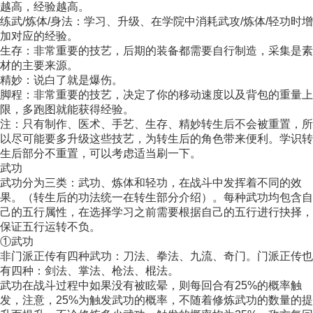
越高，经验越高。
练武/炼体/身法：学习、升级、在学院中消耗武攻/炼体/轻功时增
加对应的经验。
生存：非常重要的技艺，后期的装备都需要自行制造，采集是素
材的主要来源。
精妙：说白了就是爆伤。
脚程：非常重要的技艺，决定了你的移动速度以及背包的重量上
限，多跑图就能获得经验。
注：只有制作、医术、手艺、生存、精妙转生后不会被重置，所
以尽可能要多升级这些技艺，为转生后的角色带来便利。学识转
生后部分不重置，可以考虑适当刷一下。
武功
武功分为三类：武功、炼体和轻功，在战斗中发挥着不同的效
果。（转生后的功法统一在转生部分介绍）。每种武功均包含自
己的五行属性，在选择学习之前需要根据自己的五行进行抉择，
保证五行运转不负。
①武功
非门派正传有四种武功：刀法、拳法、九流、奇门。门派正传也
有四种：剑法、掌法、枪法、棍法。
武功在战斗过程中如果没有被眩晕，则每回合有25%的概率触
发，注意，25%为触发武功的概率，不随着修炼武功的数量的提