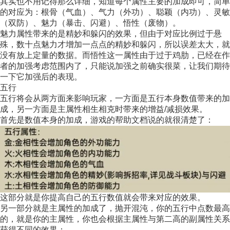
其实也不用记得那么详细，知道每个属性主要的加成即可，简单
的对应为：根骨（气血）、气力（外功）、聪颖（内功）、灵敏
（双防）、魅力（暴击、闪避）、悟性（废物）。
魅力属性带来的是精妙和躲闪的效果，但由于对应比例过于悬
殊，数十点魅力才增加一点点的精妙和躲闪，所以误差太大，就
没有放上定量的数据。而悟性这一属性由于过于鸡肋，已经在作
者的加强考虑范围内了，只能说加强之前确实很菜，让我们期待
一下它加强后的表现。
五行
五行将会从两方面来影响玩家，一方面是五行本身数值带来的加
成，另一方面是主属性相生相克时带来的增益/减损效果。
首先是数值本身的加成，游戏的帮助文档说的就很清楚了：
这部分就是你提高自己的五行数值就会带来对应的效果。
另一部分就是主属性的加成了，抛开混沌，你的五行中点数最高
的，就是你的主属性，你也会根据主属性与第二高的副属性关系
获得不同的效果：