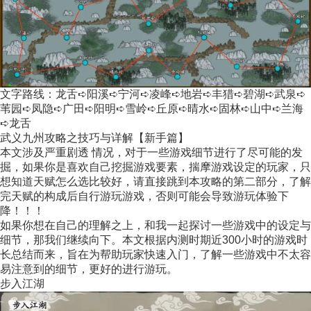
文字路线：龙舌➪阳溪➪宁河➪凌峰➪地岩➪丰猎➪碧湖➪武泉➪
苇园➪凤隐➪广田➪阳明➪雪岭➪丘原➪晴水➪固林➪山中➪兰海
➪龙舌
武义九州攻略之技巧与详解【新手篇】
本文涉及严重剧透 情况，对于一些游戏细节进行了尽可能的发
掘，如果你是喜欢自己挖掘游戏要素，揣摩游戏设定的玩家，只
想知道天赋怎么选比较好，请直接跳到本攻略的第二部分，了解
完天赋的构成后自行游玩游戏，否则可能会导致游玩体验下
降！！！
如果你想在自己的理解之上，和我一起探讨一些游戏中的设定与
细节，那我们继续向下。本文根据内测时期近300小时的游戏时
长总结而来，旨在为帮助玩家快速入门，了解一些游戏中不太容
易注意到的细节，更好的进行游玩。
步入江湖