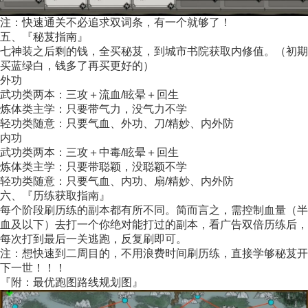
注：快速通关不必追求双词条，有一个就够了！
五、『秘芨指南』
七神装之后剩的钱，全买秘芨，到城市书院获取内修值。（初期
买蓝绿白，钱多了再买更好的）
外功
武功类两本：三攻＋流血/眩晕＋回生
炼体类主学：只要带气力，没气力不学
轻功类随意：只要气血、外功、刀/精妙、内外防
内功
武功类两本：三攻＋中毒/眩晕＋回生
炼体类主学：只要带聪颖，没聪颖不学
轻功类随意：只要气血、内功、扇/精妙、内外防
六、『历练获取指南』
每个阶段刷历练的副本都有所不同。简而言之，需控制血量（半
血及以下）去打一个你绝对能打过的副本，看广告双倍历练后，
每次打到最后一关逃跑，反复刷即可。
注：想快速到二周目的，不用浪费时间刷历练，直接学够秘芨开
下一世！！！
『附：最优跑图路线规划图』