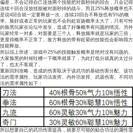
偏差，不会记得自己连放两个技能把对面秒掉的回合，只会记得
连续十回合没放技能被对面秒掉的战斗。而且25%释放概率也不
是说4回合就一定要释放一次，连续10回合不释放也有5%的概
率。脸好或者正常的玩家也不会到处宣扬概率太大了，只有可怜
的脸黑玩家在论坛中发生，造成了好像概率有问题的情况。另外
玩家经常一对多，对面要是三个人，释放频率就是玩家的三倍，
更显得概率不正常了。敌方释放的带有眩晕的技能也会影响我方
技能释放。
所以综上所述，游戏中25%的技能触发概率是绝对没有问题的。
大家脸黑的时候吐槽一下概率就算了，为此打低分就真的太过分
了，也太不客观了。
重新回到攻略，造成的伤害取决于该武功的基础伤害分配、该功
法的需求属性、玩家功法发挥、内外功发挥、武器伤害。不同功
法的需求属性如下：
所以想要自己的武功伤害提高，就要尽可能的贴合功法的属性需