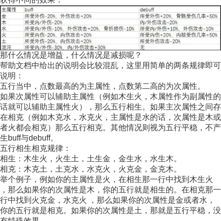
那什么情况是增益，什么情况是减损呢？
帮助文档中给出的说明会比较混乱，这里用简单的两条规律即可
说明：
五行当中，点数最高的为主属性，点数第二高的为次属性。
如果次属性可以辅助主属性（例如木生火，木属性作为副属性的
话就可以辅助主属性火），那么五行相生。如果主次属性之间存
在相克（例如木克水，水克火，主属性是水的话，次属性是木或
者火都会相克）那么五行相克。其他情况则视为五行平稳，不产
生buff与debuff。
五行相生相克规律：
相生：木生火，火生土，土生金，金生水，水生木。
相克：木克土，土克水，水克火，火克金，金克木。
举个例子，例如你的主属性是火，在相生那一行中找到木生火
，那么如果你的次属性是木，你的五行就是相生的。在相克那一
行中找到火克金，水克火 ，那么如果你的次属性是金或者水，
你的五行就是相克。如果你的次属性是土，那就是五行平稳，没
有特殊效果。