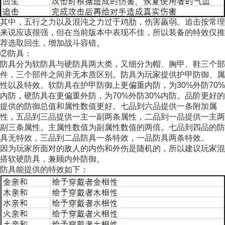
其中，五行之力以及混沌之力过于鸡肋，伤害羸弱。追击按常理
来说应该很强，但在当前版本中表现不佳，所以装备的特效仅推
荐选取回生，增加战斗容错。
②防具：
防具分为软防具与硬防具两大类，又细分为帽、胸甲、鞋三个部
件，三个部件之间并无本质区别。防具为玩家提供护甲防御、属
性以及特效。软防具在护甲防御上更偏重内防，为30%外防70%
内防，硬防具在更偏重外防，为70%外防30%内防。品阶更好的
提供的防御总值和属性数值更好。七品到六品提供一条附加属
性，五品到三品提供一主一副两条属性，二品到一品提供一主两
副三条属性。主属性数值为副属性数值的两倍。七品到四品的防
具无特效，三品到二品防具一条特效，一品防具两条特效。
因为玩家所面对的敌人的内伤和外伤是随机的，所以建议玩家混
搭软硬防具，兼顾内外防御。
防具能提供的特效如下：