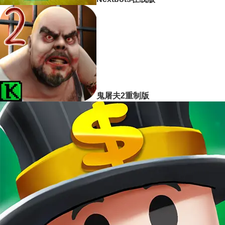
鬼屠夫2重制版