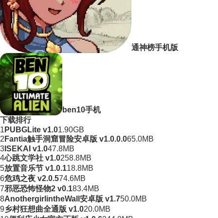
通神榜手机版
ben10手机
下载排行
1
PUBGLite v1.0
1.90GB
2
Fantia触手洞窟冒险安卓版 v1.0.0.0
65.0MB
3
ISEKAI v1.0
47.8MB
4
心跳文学社 v1.0
258.8MB
5
放置音乐节 v1.0.1
18.8MB
6
危鸡之夜 v2.0.5
74.6MB
7
邪恶恐怖怪物2 v0.1
83.4MB
8
AnothergirlintheWall安卓版 v1.7
50.0MB
9
乡村狂想曲全通版 v1.0
20.0MB