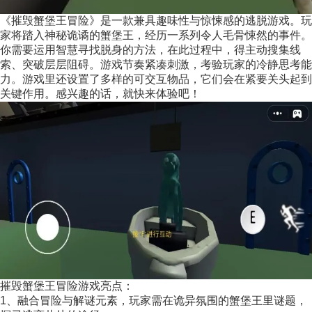
《摧毁蟹堡王冒险》是一款兼具趣味性与惊悚感的逃脱游戏。玩
家将踏入神秘诡谲的蟹堡王，经历一系列令人毛骨悚然的事件。
你需要运用智慧寻找脱身的方法，在此过程中，得主动搜集线
索、突破层层阻碍。游戏节奏紧凑刺激，考验玩家的冷静思考能
力。游戏里还设置了多样的可交互物品，它们会在紧要关头起到
关键作用。感兴趣的话，就快来体验吧！
摧毁蟹堡王冒险游戏亮点：
1、融合冒险与解谜元素，玩家需在诡异氛围的蟹堡王里谜题，