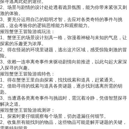
探寻逃离此处的途径。
2、场景与剧情的设计处处透着诡异氛围，能为你带来紧张又刺
激的体验。
3、要充分运用自己的聪明才智，去应对各类奇特的事件与挑
战，这会考验你的逻辑思维能力和观察能力。
摧毁蟹堡王冒险游戏玩法：
1、蟹堡王的场景设计别具一格，弥漫着神秘与未知的气息，让
探索的乐趣更为浓厚。
2、得在怪诞的环境里谜题，逃出这片区域，感受惊险刺激的冒
险。
3、依赖一连串离奇事件来驱动剧情向前推进，以此勾起大家深
入探寻的兴趣。
摧毁蟹堡王冒险游戏特色：
1、得在蟹堡王里自由探索，找找线索和道具，赶紧通关。
2、借助寻得的线索与道具各类谜题，逐步找到逃离所需的钥
匙。
3、当遭遇各类离奇事件与挑战时，需沉着冷静，凭借智慧探寻
解决之道。
摧毁蟹堡王冒险游戏测评：
1、探索时要仔细观察每个场景，切勿遗漏任何细节。
2、收集所有能找到的物品，这些物品可能是解开谜题的关键，
需要特别留意。