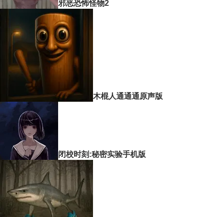
邪恶恐怖怪物2
木棍人通通通原声版
闭校时刻:秘密实验手机版