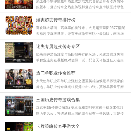
热血都市铜锣情版和热血攻沙成龙代言都是带有浓厚情怀
的版本，复古传奇之热血传说和复古传奇点卡版坚持绿色
公平，热血都市超变传奇则在经典基础上增加了爽度，这
些版本保留了最核心的铭文系统，玩起来特别有味道，快
爆爽超变传奇排行榜
来下载体验！
喜欢玩大场面、高爆率的看过来，火龙超变皇图9377搭配
天禄超变爆爽世界，还有王炸微变三职业最新版，画面华
丽特效拉满，每一刀都伴随着震屏特效，让你体验到什么
叫做真正的财大气粗，这种土豪般的游戏体验绝对不容错
迷失专属超变传奇专区
过！
如果你钟爱高难度与高回报并存的玩法，光速加强迷失和
单职业迷失狂暴版绝对值得一试，配合天马极速狂刀迷失
和狂烈异界迷失专属，这种在生死边缘疯狂试探的感觉太
刺激了，爆出极品装备的那一刻成就感爆棚，快来挑战
热门单职业传奇推荐
吧！
大天使单职业和单职业沉默之盟重英雄游戏是单职玩家的
首选，单职业传奇爆光柱视觉冲击力强，英雄单职业平衡
性做得不错，无上火龙单职业更是将单一职业玩出了花，
不需要复杂的技能搭配，专注于装备和等级的提升，简单
三国历史传奇游戏合集
粗暴才是王道，快来体验！
汉武王朝(传奇类游戏) 安卓版和南明英杰传手机版带你领
略历史风云，将进酒和三国的结合别有一番风味，大楚传
奇更是重现了楚国霸业，这些版本在历史背景下加入了传
奇的刷怪玩法，让你在金戈铁马中体验不一样的激情，历
卡牌策略传奇手游大全