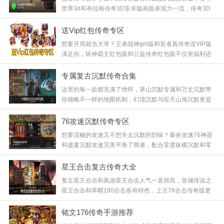
世界3d和布拉格传奇3D安卓版画面表现力一流，传奇3D
版更是开创了全新的视角，这些版本在保留经典玩法的基
础上提升了视觉效果，给你带来身临其境的魔幻体验，快
送Vip红包传奇专区
来下载感受次世代传奇！
想要开局就当大哥？王者战神gm版和皇者真传奇送VIP版
满足你，斩神霸主红包版和公益传奇红包版不仅有福利还
有红包惊喜，蓝月传奇红包版更是经典回归，这些版本主
打一个慷慨，上线就送大量资源，让你零氪也能玩得风生
专属复古沉默传奇合集
水起，快来领取你的福利！
这里的每一款都充满了情怀，茅山沉默专属和万丈沉默带
你领略不一样的地图机制，幻境沉默与应天山海沉默更是
考验团队的配合，魔血沉默让战斗更具策略性，这种原汁
原味的复古体验，正是我们熬夜刷怪的动力源泉，快来下
76攻速沉默传奇专区
载！
想要流畅的攻速又不想失去沉默的韵味？秦炎攻速76神器
和盛夏沉默攻速完美平衡了两者，配合零度纵横沉默和零
度专属小八戒，操作手感丝滑顺畅，打怪节奏感极强，再
加上零度火龙的点缀，这绝对是你不可错过的良心版本！
星王合击复古传奇大全
复古星王合击和凤游星王合击人气一直很高，皇城传说之
星王合击和草帽180合击各有特色，上古76合击传奇版更
是结合了76的耐玩和合击的爽快，这种双职业搭配的玩法
特别考验策略，找个好队友一起称霸沙城吧，快来加入战
铭文176传奇手游推荐
斗！