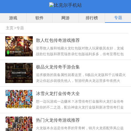
专题
游戏
软件
网游
排行榜
主页
>专题
散人红包传奇游戏推荐
至尊散人服和地藏火龙红包版对散人玩家极其友好，龙城
战歌红包版和莽荒瑞兽录红包版福利多多，传奇至尊红包
版更是长期稳定，这些版本不逼氪，只要你有时间，就能
通过打怪爆出的装备换取实实在在的收益，真正做到了玩
极品火龙传奇手游合集
游戏也能赚钱，快来试试手气！
追求极致的装备属性就看这里，6极品火龙版和千云臻霸火
龙让你起步就领先他人，智游经典火龙运营多年依然火
爆，鸿耀冰雪画质清新，十米火龙更是挑战极限的存在，
这些版本不仅装备好看，属性更是炸裂，快来打造你的专
冰雪火龙打金传奇大全
属神装！
想一边玩游戏一边赚米？冰雪传奇打金服和火龙打金传奇
是你的不二之选，配合神途火龙打金版和新冰雪传奇打金
版，还有去玩冰雪，这些版本经济系统稳定，装备保值率
高，只要你有耐心，搬砖致富不是梦，赶紧行动起来吧！
热门火龙传奇游戏推荐
火龙版本永远是传奇界的常青树，锦月火龙搭配帝凤公益