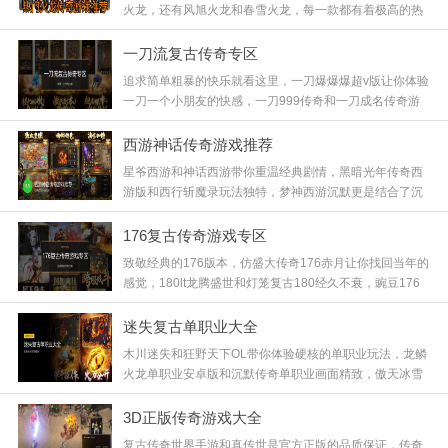
火龙，还有风旭火龙和春雪火龙，每一款都有着极高的热
度，苍月天命火龙更是经典中的经典，满屏的红名BOSS
等你来挑战，那种爆装瞬间的快感简直让人欲罢不能，快
一刀流复古传奇专区
来试试！
追求简单粗暴的快乐就看这里，一刀爆爆爆超v版让你体验
一刀一个小朋友的快感，一刀999传奇和一刀成名传奇游
戏无需繁琐操作，一刀烈焰英雄之路更是爽到飞起，配合
初心神途的稳重，无论你是散人还是老板都能找到属于自
西游神话传奇游戏推荐
己的快乐，快来试刀！
星爷西游和神话西游带你重温经典剧情，黑暗光年传奇西
游版和西行斩魔录玩法独特，梦神西游沉默更是结合了沉
默与西游元素，在这里你可以拜师学艺，也可以大闹天
宫，体验一把成为齐天大圣的快感，喜欢西游题材的玩家
176复古传奇游戏专区
千万别错过！
致敬经典的176版本，仿盛大传奇176赤月让你找回当年的
感觉，180lt龙腾盛世和灯笼复古180经久不衰，豌豆176
小极品和黜龙176小极品在还原的基础上略有创新，这里
没有花哨的转生，只有最纯粹的升级打宝，老玩家速来怀
迷失复古单职业大全
旧！
木川迷失和狂野天下OL带你体验硬核的单职业玩法，龙鳞
火龙单职业安卓版和沉默传奇单职业画面精致，傲天冰雪
单职业更是冬季限定好礼，这种融合了迷失元素的单职业
版本，前期虽然难熬，但后期神装加身的成就感是无可替
3D正版传奇游戏大全
代的，老铁们冲鸭！
复古传奇世界手游和真传世是官方正版的品质保证，传奇