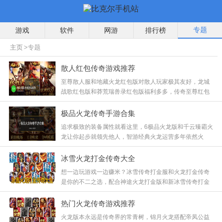
专题
游戏
软件
网游
排行榜
主页
>专题
散人红包传奇游戏推荐
至尊散人服和地藏火龙红包版对散人玩家极其友好，龙城
战歌红包版和莽荒瑞兽录红包版福利多多，传奇至尊红包
版更是长期稳定，这些版本不逼氪，只要你有时间，就能
通过打怪爆出的装备换取实实在在的收益，真正做到了玩
极品火龙传奇手游合集
游戏也能赚钱，快来试试手气！
追求极致的装备属性就看这里，6极品火龙版和千云臻霸火
龙让你起步就领先他人，智游经典火龙运营多年依然火
爆，鸿耀冰雪画质清新，十米火龙更是挑战极限的存在，
这些版本不仅装备好看，属性更是炸裂，快来打造你的专
冰雪火龙打金传奇大全
属神装！
想一边玩游戏一边赚米？冰雪传奇打金服和火龙打金传奇
是你的不二之选，配合神途火龙打金版和新冰雪传奇打金
版，还有去玩冰雪，这些版本经济系统稳定，装备保值率
高，只要你有耐心，搬砖致富不是梦，赶紧行动起来吧！
热门火龙传奇游戏推荐
火龙版本永远是传奇界的常青树，锦月火龙搭配帝凤公益