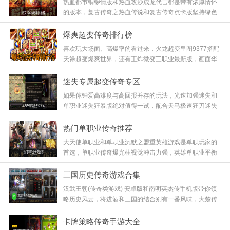
热血都市铜锣情版和热血攻沙成龙代言都是带有浓厚情怀
的版本，复古传奇之热血传说和复古传奇点卡版坚持绿色
公平，热血都市超变传奇则在经典基础上增加了爽度，这
些版本保留了最核心的铭文系统，玩起来特别有味道，快
爆爽超变传奇排行榜
来下载体验！
喜欢玩大场面、高爆率的看过来，火龙超变皇图9377搭配
天禄超变爆爽世界，还有王炸微变三职业最新版，画面华
丽特效拉满，每一刀都伴随着震屏特效，让你体验到什么
叫做真正的财大气粗，这种土豪般的游戏体验绝对不容错
迷失专属超变传奇专区
过！
如果你钟爱高难度与高回报并存的玩法，光速加强迷失和
单职业迷失狂暴版绝对值得一试，配合天马极速狂刀迷失
和狂烈异界迷失专属，这种在生死边缘疯狂试探的感觉太
刺激了，爆出极品装备的那一刻成就感爆棚，快来挑战
热门单职业传奇推荐
吧！
大天使单职业和单职业沉默之盟重英雄游戏是单职玩家的
首选，单职业传奇爆光柱视觉冲击力强，英雄单职业平衡
性做得不错，无上火龙单职业更是将单一职业玩出了花，
不需要复杂的技能搭配，专注于装备和等级的提升，简单
三国历史传奇游戏合集
粗暴才是王道，快来体验！
汉武王朝(传奇类游戏) 安卓版和南明英杰传手机版带你领
略历史风云，将进酒和三国的结合别有一番风味，大楚传
奇更是重现了楚国霸业，这些版本在历史背景下加入了传
奇的刷怪玩法，让你在金戈铁马中体验不一样的激情，历
卡牌策略传奇手游大全