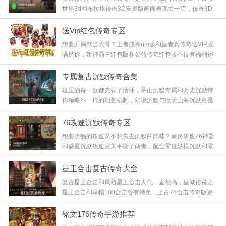
世界3d和布拉格传奇3D安卓版画面表现力一流，传奇3D
版更是开创了全新的视角，这些版本在保留经典玩法的基
础上提升了视觉效果，给你带来身临其境的魔幻体验，快
送Vip红包传奇专区
来下载感受次世代传奇！
想要开局就当大哥？王者战神gm版和皇者真传奇送VIP版
满足你，斩神霸主红包版和公益传奇红包版不仅有福利还
有红包惊喜，蓝月传奇红包版更是经典回归，这些版本主
打一个慷慨，上线就送大量资源，让你零氪也能玩得风生
专属复古沉默传奇合集
水起，快来领取你的福利！
这里的每一款都充满了情怀，茅山沉默专属和万丈沉默带
你领略不一样的地图机制，幻境沉默与应天山海沉默更是
考验团队的配合，魔血沉默让战斗更具策略性，这种原汁
原味的复古体验，正是我们熬夜刷怪的动力源泉，快来下
76攻速沉默传奇专区
载！
想要流畅的攻速又不想失去沉默的韵味？秦炎攻速76神器
和盛夏沉默攻速完美平衡了两者，配合零度纵横沉默和零
度专属小八戒，操作手感丝滑顺畅，打怪节奏感极强，再
加上零度火龙的点缀，这绝对是你不可错过的良心版本！
星王合击复古传奇大全
复古星王合击和凤游星王合击人气一直很高，皇城传说之
星王合击和草帽180合击各有特色，上古76合击传奇版更
是结合了76的耐玩和合击的爽快，这种双职业搭配的玩法
特别考验策略，找个好队友一起称霸沙城吧，快来加入战
铭文176传奇手游推荐
斗！