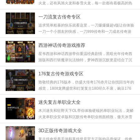
火龙，还有风旭火龙和春雪火龙，每一款都有着极高的热
度，苍月天命火龙更是经典中的经典，满屏的红名BOSS
等你来挑战，那种爆装瞬间的快感简直让人欲罢不能，快
一刀流复古传奇专区
来试试！
追求简单粗暴的快乐就看这里，一刀爆爆爆超v版让你体验
一刀一个小朋友的快感，一刀999传奇和一刀成名传奇游
戏无需繁琐操作，一刀烈焰英雄之路更是爽到飞起，配合
初心神途的稳重，无论你是散人还是老板都能找到属于自
西游神话传奇游戏推荐
己的快乐，快来试刀！
星爷西游和神话西游带你重温经典剧情，黑暗光年传奇西
游版和西行斩魔录玩法独特，梦神西游沉默更是结合了沉
默与西游元素，在这里你可以拜师学艺，也可以大闹天
宫，体验一把成为齐天大圣的快感，喜欢西游题材的玩家
176复古传奇游戏专区
千万别错过！
致敬经典的176版本，仿盛大传奇176赤月让你找回当年的
感觉，180lt龙腾盛世和灯笼复古180经久不衰，豌豆176
小极品和黜龙176小极品在还原的基础上略有创新，这里
没有花哨的转生，只有最纯粹的升级打宝，老玩家速来怀
迷失复古单职业大全
旧！
木川迷失和狂野天下OL带你体验硬核的单职业玩法，龙鳞
火龙单职业安卓版和沉默传奇单职业画面精致，傲天冰雪
单职业更是冬季限定好礼，这种融合了迷失元素的单职业
版本，前期虽然难熬，但后期神装加身的成就感是无可替
3D正版传奇游戏大全
代的，老铁们冲鸭！
复古传奇世界手游和真传世是官方正版的品质保证，传奇