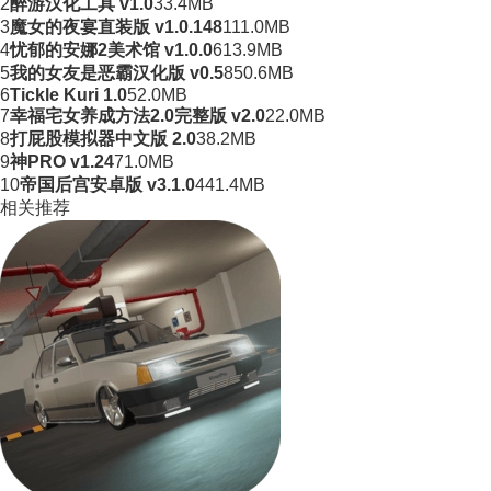
2
醉游汉化工具 v1.0
33.4MB
3
魔女的夜宴直装版 v1.0.148
111.0MB
4
忧郁的安娜2美术馆 v1.0.0
613.9MB
5
我的女友是恶霸汉化版 v0.5
850.6MB
6
Tickle Kuri 1.0
52.0MB
7
幸福宅女养成方法2.0完整版 v2.0
22.0MB
8
打屁股模拟器中文版 2.0
38.2MB
9
神PRO v1.24
71.0MB
10
帝国后宫安卓版 v3.1.0
441.4MB
相关推荐