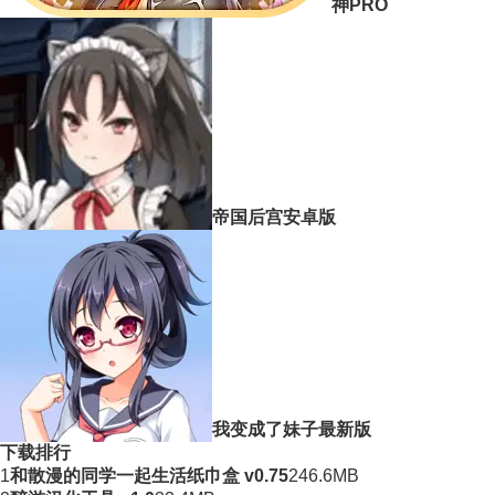
神PRO
帝国后宫安卓版
我变成了妹子最新版
下载排行
1
和散漫的同学一起生活纸巾盒 v0.75
246.6MB