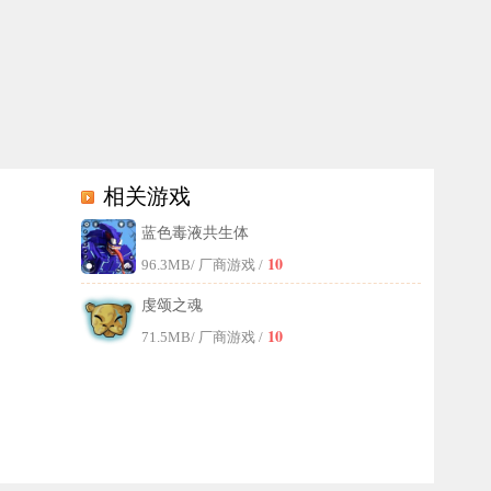
相关游戏
蓝色毒液共生体
锁各式各样的挖掘工具，收集那些造型奇特的宝藏。同时，游戏还融入了
10
96.3MB
/ 厂商游戏 /
虔颂之魂
10
71.5MB
/ 厂商游戏 /