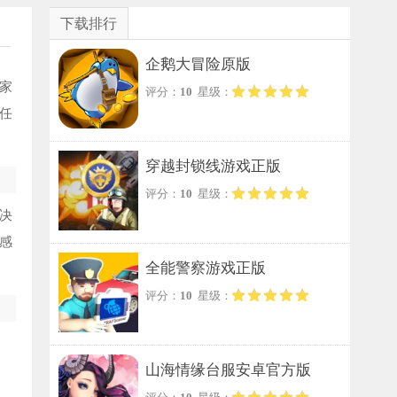
下载排行
企鹅大冒险原版
家
评分：
10
星级：
任
穿越封锁线游戏正版
评分：
10
星级：
决
感
全能警察游戏正版
评分：
10
星级：
山海情缘台服安卓官方版