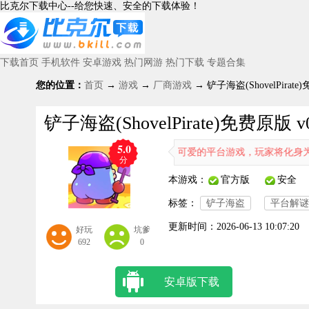
比克尔下载中心--给您快速、安全的下载体验！
下载首页
手机软件
安卓游戏
热门网游
热门下载
专题合集
您的位置：
首页
→
游戏
→
厂商游戏
→ 铲子海盗(ShovelPirate
铲子海盗(ShovelPirate)免费原版 v
5.0
《铲子海盗》是一款画风可爱的平台游戏，玩家将化身为勇敢的海
分
本游戏：
官方版
安全
标签：
铲子海盗
平台解谜
更新时间：
2026-06-13 10:07:20
好玩
坑爹
692
0
安卓版下载