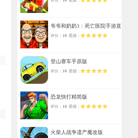
评分：
10
星级：
爷爷和奶奶3：死亡医院手游直
评分：
10
星级：
装版
登山赛车手原版
评分：
10
星级：
恐龙快打精简版
评分：
10
星级：
火柴人战争遗产魔改版