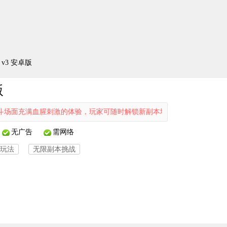
v3 安卓版
版
满血腥刺激的体验，玩家可随时解锁新副本地图，畅享竞技乐趣。在激情对
无广告
需网络
玩法
无限副本挑战