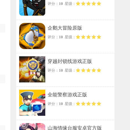
评分：
10
星级：
企鹅大冒险原版
评分：
10
星级：
穿越封锁线游戏正版
评分：
10
星级：
全能警察游戏正版
评分：
10
星级：
山海情缘台服安卓官方版