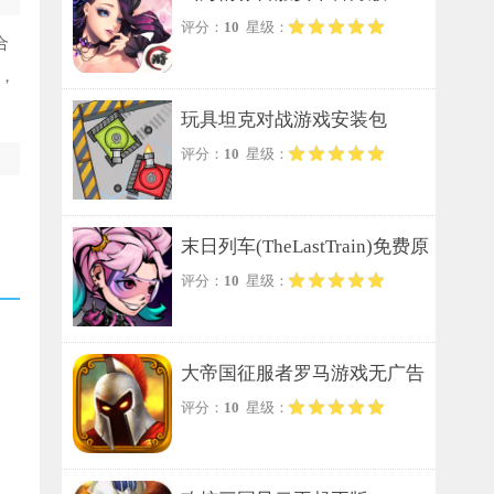
评分：
10
星级：
合
，
玩具坦克对战游戏安装包
评分：
10
星级：
末日列车(TheLastTrain)免费原
评分：
10
星级：
版
大帝国征服者罗马游戏无广告
评分：
10
星级：
版