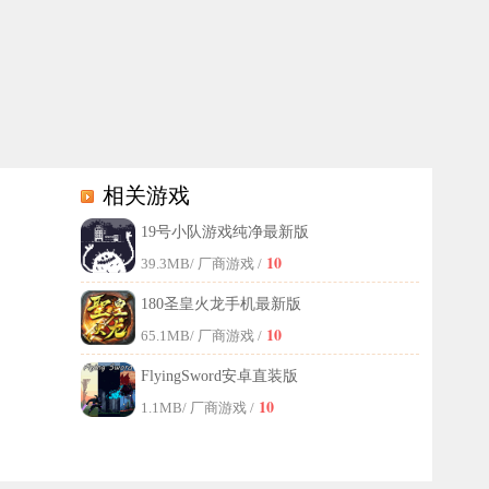
相关游戏
19号小队游戏纯净最新版
决中，玩家能逐步提升个人实力，还可邀请好友并肩作战，体验高爆率地
10
39.3MB
/ 厂商游戏 /
180圣皇火龙手机最新版
10
65.1MB
/ 厂商游戏 /
FlyingSword安卓直装版
10
1.1MB
/ 厂商游戏 /