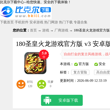
比克尔下载中心--给您快速、安全的下载体验！
下载首页
手机软件
安卓游戏
热门网游
热门下载
专题合集
您的位置：
首页
→
游戏
→
厂商游戏
→ 180圣皇火龙游戏官方版 
180圣皇火龙游戏官方版 v3 安卓
5.0
180圣皇火龙是一款主打自由打金的复古风格游戏，战斗场面充
分
本游戏：
官方版
安全
标签：
复古冒险
高自由度
更新时间：
2026-06-09 12:33:19
好玩
坑爹
120
0
安卓版下载