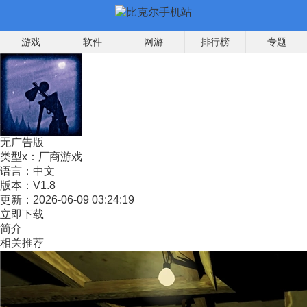
游戏
软件
网游
排行榜
专题
无广告版
类型x：
厂商游戏
语言：
中文
版本：
V1.8
更新：
2026-06-09 03:24:19
立即下载
简介
相关推荐