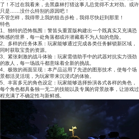
了！不过在我看来，去黑森林打猎这事儿总觉得不太对劲。或许
只是……没什么特别的原因吧！
不管怎样，我得带上我的狙击步枪，我得尽快赶到那里！
特色
1、独特的恐怖氛围：警笛头重置版构建出一个既真实又充满恐
怖感的世界，每一处角落都或许潜藏着不为人知的危险。
2、多样的任务体系：玩家能够通过完成各类任务解锁新区域，
同时获取宝贵的资源。
3、紧张刺激的战斗体验：玩家需借助手中的武器对抗实力强劲
的敌人，每一场战斗都意味着全新的挑战。
4、极致的画面呈现：本产品运用了先进的图形技术，使每个场
景都活灵活现，为玩家带来沉浸式的体验。
5、丰富多元的角色设定：玩家能够选择扮演各式各样的角色，
每个角色都具备独一无二的技能以及专属的背景故事，让游戏过
程充满了不确定性与新鲜感。