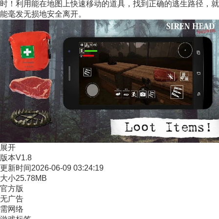
时！利用能在地图上快速移动的道具，找到正确的逃生路径，就
能毫发无损地安全离开。
展开
版本
V1.8
更新时间
2026-06-09 03:24:19
大小
25.78MB
官方版
无广告
需网络