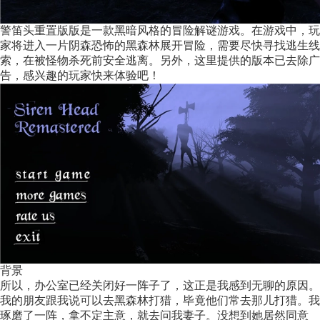
警笛头重置版版是一款黑暗风格的冒险解谜游戏。在游戏中，玩
家将进入一片阴森恐怖的黑森林展开冒险，需要尽快寻找逃生线
索，在被怪物杀死前安全逃离。另外，这里提供的版本已去除广
告，感兴趣的玩家快来体验吧！
背景
所以，办公室已经关闭好一阵子了，这正是我感到无聊的原因。
我的朋友跟我说可以去黑森林打猎，毕竟他们常去那儿打猎。我
琢磨了一阵，拿不定主意，就去问我妻子。没想到她居然同意