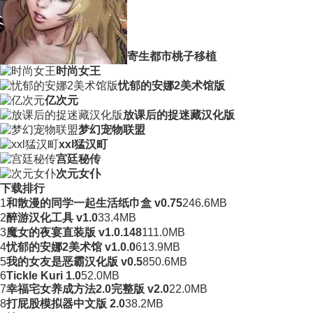
寄生都市桃子移植
时尚女王
忧郁的安娜2美术馆版
亿次元
放课后的捉迷藏汉化版
梦幻宠物联盟
xxl猛汉町
宫廷秘传
次元女仆
下载排行
1
和散漫的同学一起生活纸巾盒 v0.75
246.6MB
2
醉游汉化工具 v1.0
33.4MB
3
魔女的夜宴直装版 v1.0.148
111.0MB
4
忧郁的安娜2美术馆 v1.0.0
613.9MB
5
我的女友是恶霸汉化版 v0.5
850.6MB
6
Tickle Kuri 1.0
52.0MB
7
幸福宅女养成方法2.0完整版 v2.0
22.0MB
8
打屁股模拟器中文版 2.0
38.2MB