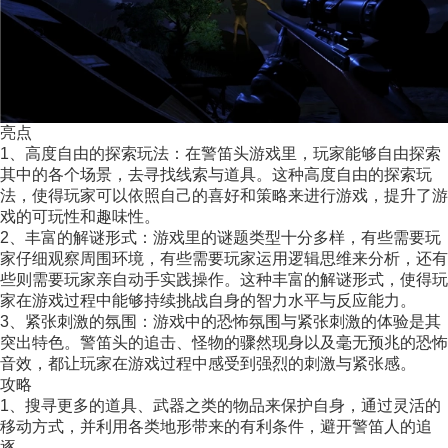
亮点
1、高度自由的探索玩法：在警笛头游戏里，玩家能够自由探索
其中的各个场景，去寻找线索与道具。这种高度自由的探索玩
法，使得玩家可以依照自己的喜好和策略来进行游戏，提升了游
戏的可玩性和趣味性。
2、丰富的解谜形式：游戏里的谜题类型十分多样，有些需要玩
家仔细观察周围环境，有些需要玩家运用逻辑思维来分析，还有
些则需要玩家亲自动手实践操作。这种丰富的解谜形式，使得玩
家在游戏过程中能够持续挑战自身的智力水平与反应能力。
3、紧张刺激的氛围：游戏中的恐怖氛围与紧张刺激的体验是其
突出特色。警笛头的追击、怪物的骤然现身以及毫无预兆的恐怖
音效，都让玩家在游戏过程中感受到强烈的刺激与紧张感。
攻略
1、搜寻更多的道具、武器之类的物品来保护自身，通过灵活的
移动方式，并利用各类地形带来的有利条件，避开警笛人的追
逐。