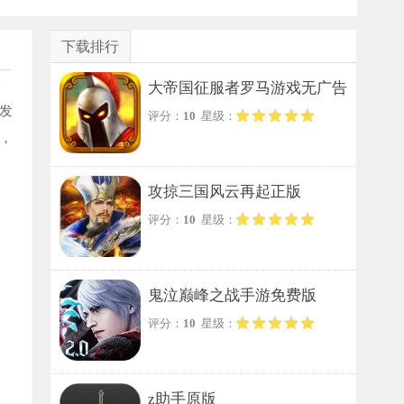
下载排行
部
大帝国征服者罗马游戏无广告
发
评分：
10
星级：
版
，
攻掠三国风云再起正版
评分：
10
星级：
鬼泣巅峰之战手游免费版
评分：
10
星级：
z助手原版