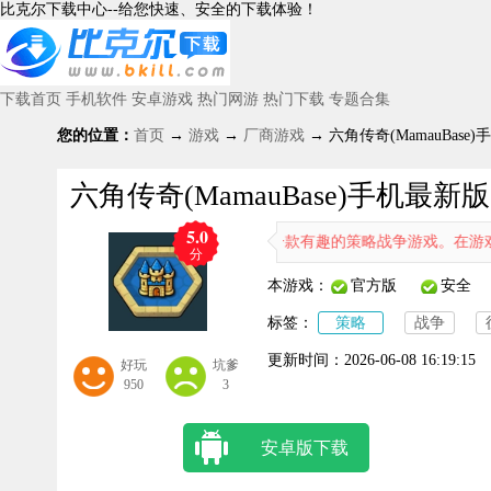
比克尔下载中心--给您快速、安全的下载体验！
下载首页
手机软件
安卓游戏
热门网游
热门下载
专题合集
您的位置：
首页
→
游戏
→
厂商游戏
→ 六角传奇(MamauBase)手
六角传奇(MamauBase)手机最新版 v
5.0
六角传奇（MamauBase）是一款有趣的策略战争游戏。在游戏里
分
本游戏：
官方版
安全
标签：
策略
战争
更新时间：
2026-06-08 16:19:15
好玩
坑爹
950
3
安卓版下载