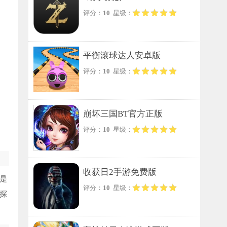
评分：
10
星级：
平衡滚球达人安卓版
评分：
10
星级：
崩坏三国BT官方正版
评分：
10
星级：
收获日2手游免费版
是
评分：
10
星级：
探