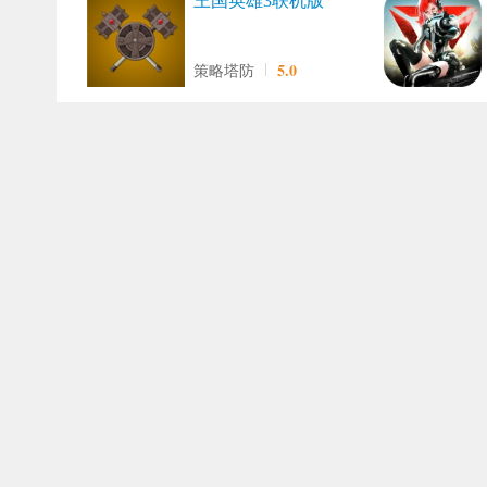
王国英雄3联机版
5.0
策略塔防