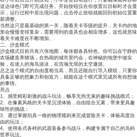
送达绿色门即可完成任务。开始按钮仅在你放置出目标时才会显
示，运行过程中若出现问题，点击停止按钮就能回到初始位置重
新调整。
当然这只是最基础的第一关，随着关卡等级的提升，关卡内的地
形会慢慢变得复杂，需要用到的道具也会相应增多，这也就意味
着关卡难度在不断增加。
二、沙盒模式
沙盒模式目前共有六张地图，每张都各具特色。你可以在宁静的
农场建造养猪场，在热闹的城市里约会，在神秘的地堡中做实
验，在迷人的海岛游泳，在浩瀚无垠的太空遨游。
总之这个模式的自由度相当高，而且还能自行导入模组，只要你
具备足够的想象力和创造力，就能在这个模式里完成所有你想做
的事情。
亮点
1、感受精彩刺激的战斗玩法，畅享无拘无束的趣味挑战模式；
2、在像素风格的关卡里沉浸体验，自由组合元素，带来更具趣
味性的挑战；
3、通过掌握别具一格的物理规则来完成冒险关卡，体验高度自
由的玩法；
4、使用各式各样的武器装备参与战斗，构建专属于自己的岛屿
世界玩法。