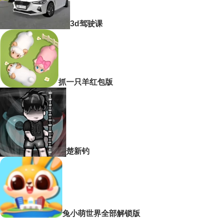
3d驾驶课
抓一只羊红包版
楚新钓
兔小萌世界全部解锁版