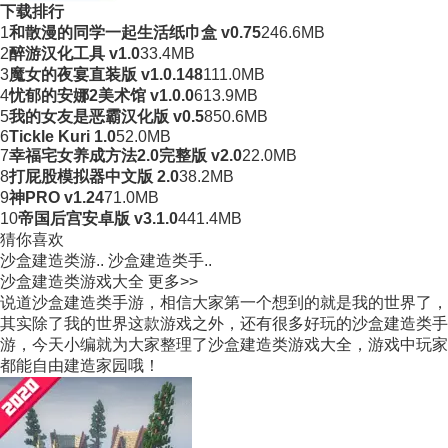
下载排行
1
和散漫的同学一起生活纸巾盒 v0.75
246.6MB
2
醉游汉化工具 v1.0
33.4MB
3
魔女的夜宴直装版 v1.0.148
111.0MB
4
忧郁的安娜2美术馆 v1.0.0
613.9MB
5
我的女友是恶霸汉化版 v0.5
850.6MB
6
Tickle Kuri 1.0
52.0MB
7
幸福宅女养成方法2.0完整版 v2.0
22.0MB
8
打屁股模拟器中文版 2.0
38.2MB
9
神PRO v1.24
71.0MB
10
帝国后宫安卓版 v3.1.0
441.4MB
猜你喜欢
沙盒建造类游..
沙盒建造类手..
沙盒建造类游戏大全
更多>>
说道沙盒建造类手游，相信大家第一个想到的就是我的世界了，
其实除了我的世界这款游戏之外，还有很多好玩的沙盒建造类手
游，今天小编就为大家整理了沙盒建造类游戏大全，游戏中玩家
都能自由建造家园哦！