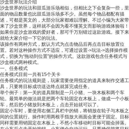
沙盒世界玩法介绍
沙盒世界的玩法和甜瓜游乐场相似，但相比之下会复杂一些，里
面的物品数量也比甜瓜游乐场多不少。虽然每个物品都配有描
述，可都是英文的，大部分玩家都难以理解。不过小编为大家带
来了沙盒世界，这样就不会因为看不懂英文而影响游戏体验啦！
如果你是沙盒游戏的爱好者，那可千万别错过这款游戏。接下来
就给大家介绍一下它的玩法。
该操作有两种方式，默认方式为点击物品后再点击目标放置位
置。若对这种操作方式不适应，可通过设置->玩法->选择操作模
式，切换为“拖动到位置”的操作方式。这款游戏包含任务模式与
沙盒模式两种模式。
一、任务模式
任务模式目前一共有15个关卡
任务模式的玩法规则是，玩家需要使用指定的道具来制作交通工
具，只要将目标成功送达终点就算完成任务。
举个例子：第一关的道具限制是一只小猪、一块木板和两个车
轮。最简单的做法就是把两个车轮固定在木板上，做成一个小板
车，然后把小猪放到木板上，点击开始就可以了。
固定小车时，要使用右侧工具栏中的销，将销放在轮子与木板之
间的位置就行。操作时用两根手指放大画面会更便于固定。目标
同样需要用销固定在木板上，不然小车移动时目标可能会掉落。
在小车后点击开始按钮，小车便会自动运行，只要确保能将目标