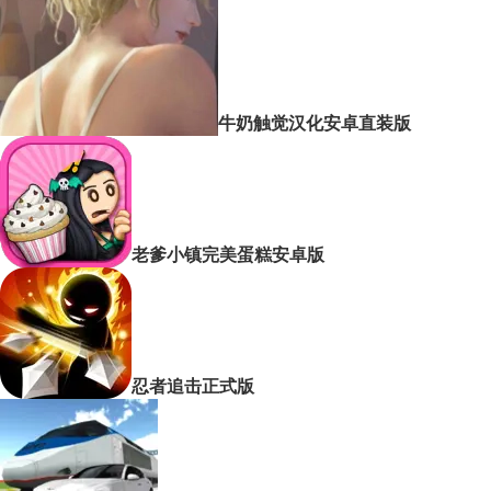
牛奶触觉汉化安卓直装版
老爹小镇完美蛋糕安卓版
忍者追击正式版