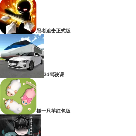
忍者追击正式版
3d驾驶课
抓一只羊红包版