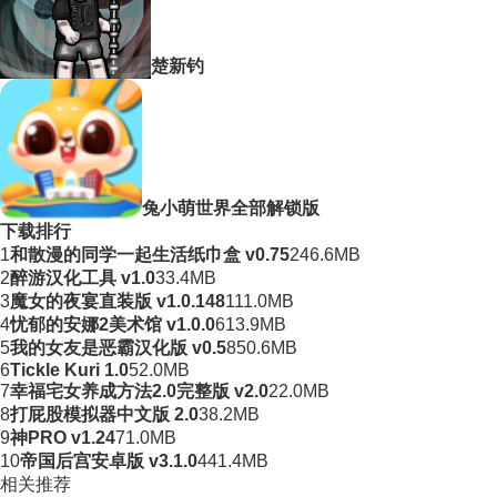
楚新钓
兔小萌世界全部解锁版
下载排行
1
和散漫的同学一起生活纸巾盒 v0.75
246.6MB
2
醉游汉化工具 v1.0
33.4MB
3
魔女的夜宴直装版 v1.0.148
111.0MB
4
忧郁的安娜2美术馆 v1.0.0
613.9MB
5
我的女友是恶霸汉化版 v0.5
850.6MB
6
Tickle Kuri 1.0
52.0MB
7
幸福宅女养成方法2.0完整版 v2.0
22.0MB
8
打屁股模拟器中文版 2.0
38.2MB
9
神PRO v1.24
71.0MB
10
帝国后宫安卓版 v3.1.0
441.4MB
相关推荐