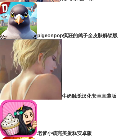
pigeonpop疯狂的鸽子全皮肤解锁版
牛奶触觉汉化安卓直装版
老爹小镇完美蛋糕安卓版