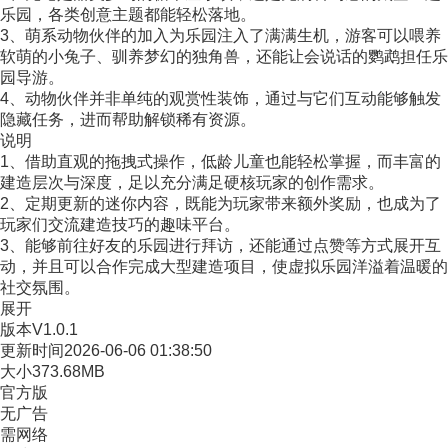
乐园，各类创意主题都能轻松落地。
3、萌系动物伙伴的加入为乐园注入了满满生机，游客可以喂养
软萌的小兔子、驯养梦幻的独角兽，还能让会说话的鹦鹉担任乐
园导游。
4、动物伙伴并非单纯的观赏性装饰，通过与它们互动能够触发
隐藏任务，进而帮助解锁稀有资源。
说明
1、借助直观的拖拽式操作，低龄儿童也能轻松掌握，而丰富的
建造层次与深度，足以充分满足硬核玩家的创作需求。
2、定期更新的迷你内容，既能为玩家带来额外奖励，也成为了
玩家们交流建造技巧的趣味平台。
3、能够前往好友的乐园进行拜访，还能通过点赞等方式展开互
动，并且可以合作完成大型建造项目，使虚拟乐园洋溢着温暖的
社交氛围。
展开
版本
V1.0.1
更新时间
2026-06-06 01:38:50
大小
373.68MB
官方版
无广告
需网络