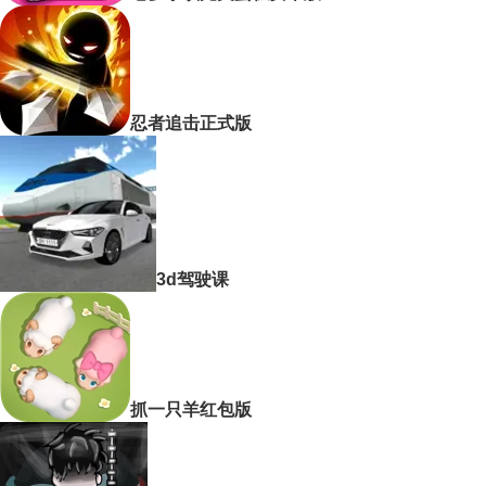
忍者追击正式版
3d驾驶课
抓一只羊红包版