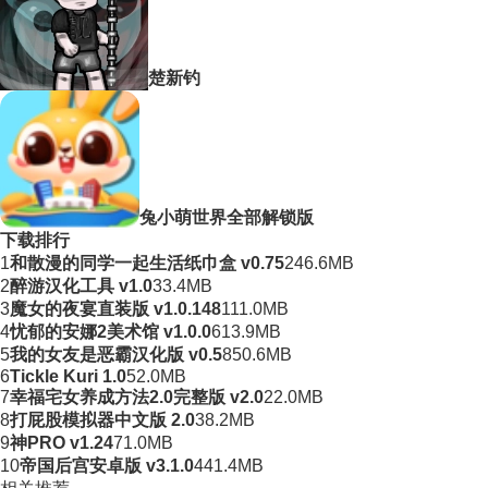
楚新钓
兔小萌世界全部解锁版
下载排行
1
和散漫的同学一起生活纸巾盒 v0.75
246.6MB
2
醉游汉化工具 v1.0
33.4MB
3
魔女的夜宴直装版 v1.0.148
111.0MB
4
忧郁的安娜2美术馆 v1.0.0
613.9MB
5
我的女友是恶霸汉化版 v0.5
850.6MB
6
Tickle Kuri 1.0
52.0MB
7
幸福宅女养成方法2.0完整版 v2.0
22.0MB
8
打屁股模拟器中文版 2.0
38.2MB
9
神PRO v1.24
71.0MB
10
帝国后宫安卓版 v3.1.0
441.4MB