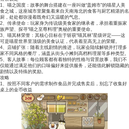
1、喵之国度：故事的舞台搭建在一座叫做“盖姆市”的喵星人美
食之城，这座城市里聚集着来自天南海北的食客与厨艺精湛的名
厨，处处都弥漫着既奇幻又温暖的气息。
2、传承使命：玩家身为传说级美食家的继承者，承担着重振家
族声望、探寻“喵之至尊料理”奥秘的重要使命。
3、喵其林荣誉：其核心目标在于斩获“喵其林”星级评定——这
可是喵星世界里顶级的美食认证，代表着至高无上的荣耀。
4、店铺扩张：随着主线剧情的推进，玩家会陆续解锁并打理多
家不同风格的餐厅，涵盖从街头小摊到高档料理屋等多种类型。
5、客人故事：每位顾客都有着独特的性格与背景故事，我们不
仅能通过满足他们的口味偏好来提供服务，还能借此解锁隐藏的
剧情以及特殊的奖励。
攻略
1、按照不同客户的需求制作食品并完成售卖后，别忘了收集好
桌上的金币收益