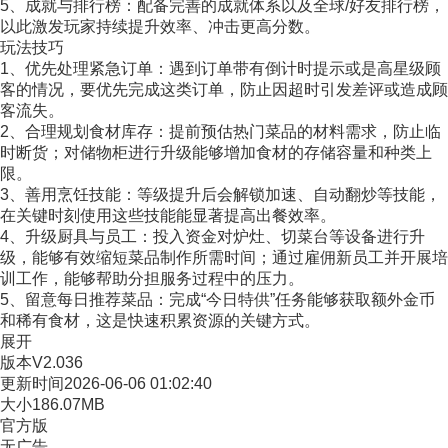
5、成就与排行榜：配备完善的成就体系以及全球/好友排行榜，
以此激发玩家持续提升效率、冲击更高分数。
玩法技巧
1、优先处理紧急订单：遇到订单带有倒计时提示或是高星级顾
客的情况，要优先完成这类订单，防止因超时引发差评或造成顾
客流失。
2、合理规划食材库存：提前预估热门菜品的材料需求，防止临
时断货；对储物柜进行升级能够增加食材的存储容量和种类上
限。
3、善用烹饪技能：等级提升后会解锁加速、自动翻炒等技能，
在关键时刻使用这些技能能显著提高出餐效率。
4、升级厨具与员工：投入资金对炉灶、切菜台等设备进行升
级，能够有效缩短菜品制作所需时间；通过雇佣新员工并开展培
训工作，能够帮助分担服务过程中的压力。
5、留意每日推荐菜品：完成“今日特供”任务能够获取额外金币
和稀有食材，这是快速积累资源的关键方式。
展开
版本
V2.036
更新时间
2026-06-06 01:02:40
大小
186.07MB
官方版
无广告