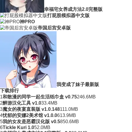
幸福宅女养成方法2.0完整版
打屁股模拟器中文版
神PRO
帝国后宫安卓版
我变成了妹子最新版
下载排行
1
和散漫的同学一起生活纸巾盒 v0.75
246.6MB
2
醉游汉化工具 v1.0
33.4MB
3
魔女的夜宴直装版 v1.0.148
111.0MB
4
忧郁的安娜2美术馆 v1.0.0
613.9MB
5
我的女友是恶霸汉化版 v0.5
850.6MB
6
Tickle Kuri 1.0
52.0MB