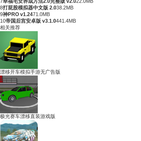
7
幸福宅女养成方法2.0完整版 v2.0
22.0MB
8
打屁股模拟器中文版 2.0
38.2MB
9
神PRO v1.24
71.0MB
10
帝国后宫安卓版 v3.1.0
441.4MB
相关推荐
漂移开车模拟手游无广告版
极光赛车漂移直装游戏版