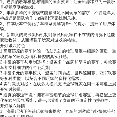
1、逼真的赛车模型与细腻的画面效果，让全民漂移成为一款极
具视觉享受的游戏。
2、丰富多样的比赛模式能够满足不同玩家的需求，不管是单人
挑战还是团队协作，都能让玩家找到乐趣。
3、在本版本中优化了车模系统解锁条件的提示，提升了用户体
验。
4、新加入的离线奖励机制能够激励玩家在不在线的情况下也能
获取收益，从而增强了玩家对游戏的粘性。
开灯贼六特色
1.高度还原的赛车体验：借助先进的物理引擎与细腻的画质，重
现赛车的速度激情和操控的真实触感。
2.丰富的赛车与定制选择：涵盖多个品牌和型号的赛车，每款赛
车都支持细致的个性化定制。
3.丰富多元的赛事模式：涵盖时间挑战、世界巡回赛、冠军联赛
等多种类型，以契合不同玩家的多样化需求。
4.实时竞技对战：在线多人模式支持全球玩家在同一条赛道上展
开实时较量。
5.逼真的赛道环境：拥有丰富细节的全球知名赛道，再搭配上变
化多端的天气系统，进一步增添了赛事的不确定性与挑战性。
开灯贼六详情
1、海量玩法正等待玩家前来探索，赛车的刺激感与畅快体验都
能在这里尽情感受。