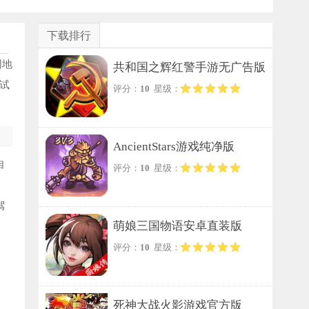
下载排行
同地
共和国之辉红警手游无广告版
试
评分：
10
星级：
AncientStars游戏纯净版
自
评分：
10
星级：
驾
萌娘三国物语安卓直装版
评分：
10
星级：
死神大战火影游戏官方版