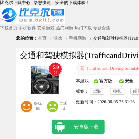
比克尔下载中心--给您快速、安全的下载体验！
下载首页
手机软件
安卓游戏
热门网游
热门下载
专题合集
您的位置：
首页
→
游戏
→
手机网游
→ 交通和驾驶模拟器(Traffican
交通和驾驶模拟器(TrafficandDrivin
5.0
交通和驾驶模拟器（Traffic and Driving S
分
本游戏：
官方版
安全
标签：
驾驶
模拟
闯
更新时间：
2026-06-05 23:31:26
好玩
坑爹
88
4
安卓版下载