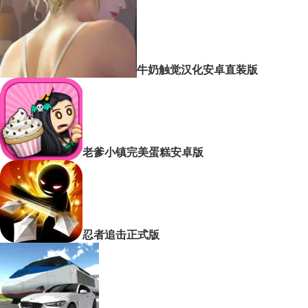
牛奶触觉汉化安卓直装版
老爹小镇完美蛋糕安卓版
忍者追击正式版