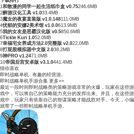
下载排行
1
和散漫的同学一起生活纸巾盒 v0.75
246.6MB
2
醉游汉化工具 v1.0
33.4MB
3
魔女的夜宴直装版 v1.0.148
111.0MB
4
忧郁的安娜2美术馆 v1.0.0
613.9MB
5
我的女友是恶霸汉化版 v0.5
850.6MB
6
Tickle Kuri 1.0
52.0MB
7
幸福宅女养成方法2.0完整版 v2.0
22.0MB
8
打屁股模拟器中文版 2.0
38.2MB
9
神PRO v1.24
71.0MB
10
帝国后宫安卓版 v3.1.0
441.4MB
猜你喜欢
即时战略单机..
有趣的经营游..
即时战略单机手游合集
更多>>
最近一段时间即时战略类的策略游戏非常的火爆，玩家在这些游
戏中，可以将自己的策略能力充分的发挥出来。并且，在这些游
戏中，玩家只有依靠自己的智谋策略才能战胜对手。今天，小编
就带了一些即时战略单机手游。