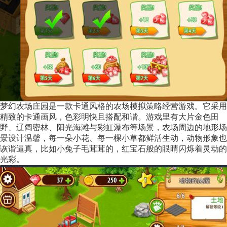
梦幻农场庄园是一款卡通风格的农场模拟策略经营游戏。它采用
精致的卡通画风，色彩明快且搭配和谐。游戏里有大片金色田
野、辽阔密林、阳光海滩与彩虹瀑布等场景，农场周边的地形场
景设计温馨，每一朵小花、每一棵小草都鲜活生动，动物形象也
诙谐逼真，比如小兔子毛茸茸的，红宝石般的眼睛闪烁着灵动的
光彩。