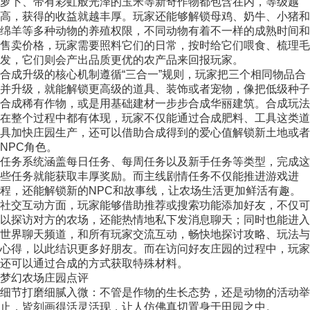
萝卜、带有彩虹般光泽的玉米等新奇作物都包含在内，等级越
高，获得的收益就越丰厚。玩家还能够解锁母鸡、奶牛、小猪和
绵羊等多种动物的养殖权限，不同动物有着不一样的成熟时间和
售卖价格，玩家需要照料它们的日常，按时给它们喂食、梳理毛
发，它们则会产出品质更优的农产品来回报玩家。
合成升级的核心机制遵循“三合一”规则，玩家把三个相同物品合
并升级，就能解锁更高级的道具、装饰或者宠物，像把低级种子
合成稀有作物，或是用基础建材一步步合成华丽建筑。合成玩法
在整个过程中都有体现，玩家不仅能通过合成肥料、工具这类道
具加快庄园生产，还可以借助合成得到的爱心值解锁新土地或者
NPC角色。
任务系统涵盖每日任务、每周任务以及新手任务等类型，完成这
些任务就能获取丰厚奖励。而主线剧情任务不仅能推进游戏进
程，还能解锁新的NPC和故事线，让农场生活更加鲜活有趣。
社交互动方面，玩家能够借助推荐或搜索功能添加好友，不仅可
以探访对方的农场，还能热情地私下发消息聊天；同时也能进入
世界聊天频道，和所有玩家交流互动，畅快地探讨攻略、玩法与
心得，以此结识更多好朋友。而在访问好友庄园的过程中，玩家
还可以通过合成的方式获取特殊材料。
梦幻农场庄园点评
细节打磨细腻入微：不管是作物的生长态势，还是动物的活动举
止，皆刻画得活灵活现，让人仿佛真切置身于田园之中。