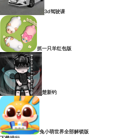
3d驾驶课
抓一只羊红包版
楚新钓
兔小萌世界全部解锁版