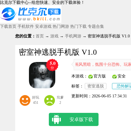
比克尔下载中心--给您快速、安全的下载体验！
下载首页
手机软件
安卓游戏
热门网游
热门下载
专题合集
您的位置：
首页
→
游戏
→
手机网游
→ 密室神逃脱手机版 V1.0
密室神逃脱手机版 V1.0
5.0
《密室神逃脱》这款游戏画风黑暗，氛围十分恐怖。玩家在游戏里被
分
本游戏：
官方版
安全
标签：
密室逃脱
恐怖解
更新时间：
2026-06-05 17:34:31
好玩
坑爹
451
2
安卓版下载