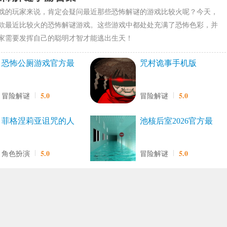
戏的玩家来说，肯定会疑问最近那些恐怖解谜的游戏比较火呢？今天，
款最近比较火的恐怖解谜游戏。这些游戏中都处处充满了恐怖色彩，并
家需要发挥自己的聪明才智才能逃出生天！
恐怖公厕游戏官方最
咒村诡事手机版
新版
5.0
5.0
冒险解谜
冒险解谜
菲格涅莉亚诅咒的人
池核后室2026官方最
偶(菲格涅莉亞)最新免
新版
费版
5.0
5.0
角色扮演
冒险解谜