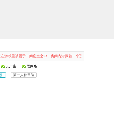
困于一间密室之中，房间内潜藏着一个恐怖的“密室神”，一旦被它抓住，
无广告
需网络
谜
第一人称冒险