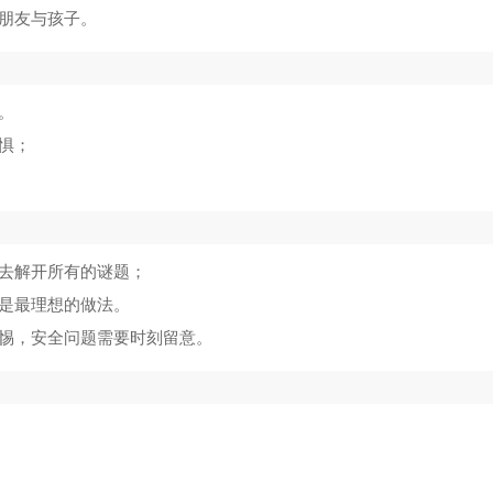
的朋友与孩子。
。
惧；
力去解开所有的谜题；
这是最理想的做法。
警惕，安全问题需要时刻留意。