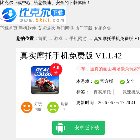
比克尔下载中心--给您快速、安全的下载体验！
下载首页
手机软件
安卓游戏
热门网游
热门下载
专题合集
您的位置：
首页
→
游戏
→
手机网游
→ 真实摩托手机免费版 V1.1
真实摩托手机免费版 V1.1.42
5.0
托为玩家呈现3D建模的经典赛车，逼真的画面与场景为玩家带来全新体
分
本游戏：
官方版
安全
标签：
真实摩托
竞速挑战
更新时间：
2026-06-05 17:20:41
好玩
坑爹
786
2
安卓版下载