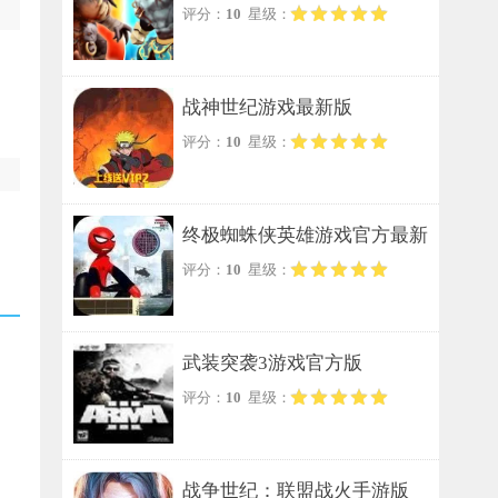
评分：
10
星级：
战神世纪游戏最新版
评分：
10
星级：
终极蜘蛛侠英雄游戏官方最新
评分：
10
星级：
版
武装突袭3游戏官方版
评分：
10
星级：
战争世纪：联盟战火手游版