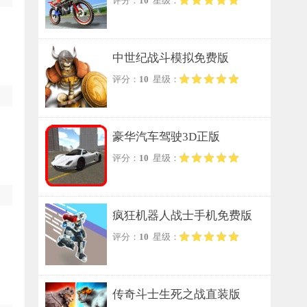
评分：
10
星级：
列手游无广告版
中世纪战斗模拟免费版
评分：
10
星级：
豪华汽车驾驶3D正版
评分：
10
星级：
疯狂机器人战士手机免费版
评分：
10
星级：
传奇斗士生死之战直装版