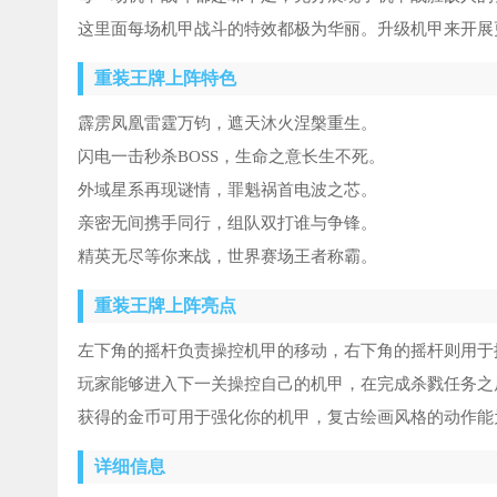
这里面每场机甲战斗的特效都极为华丽。升级机甲来开展
重装王牌上阵特色
霹雳凤凰雷霆万钧，遮天沐火涅槃重生。
闪电一击秒杀BOSS，生命之意长生不死。
外域星系再现谜情，罪魁祸首电波之芯。
亲密无间携手同行，组队双打谁与争锋。
精英无尽等你来战，世界赛场王者称霸。
重装王牌上阵亮点
左下角的摇杆负责操控机甲的移动，右下角的摇杆则用于
玩家能够进入下一关操控自己的机甲，在完成杀戮任务之
获得的金币可用于强化你的机甲，复古绘画风格的动作能
详细信息