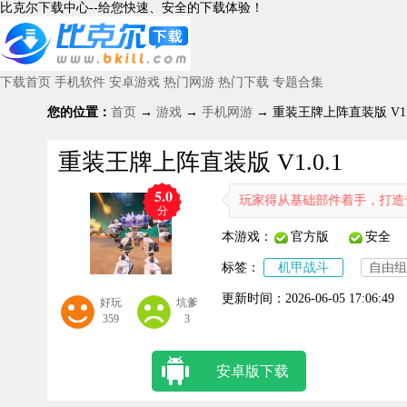
比克尔下载中心--给您快速、安全的下载体验！
下载首页
手机软件
安卓游戏
热门网游
热门下载
专题合集
您的位置：
首页
→
游戏
→
手机网游
→ 重装王牌上阵直装版 V1.0
重装王牌上阵直装版 V1.0.1
5.0
腾的机甲主题游戏。在游戏里，玩家得从基础部件着手，打造专属于自己
分
本游戏：
官方版
安全
标签：
机甲战斗
自由组
更新时间：
2026-06-05 17:06:49
好玩
坑爹
359
3
安卓版下载