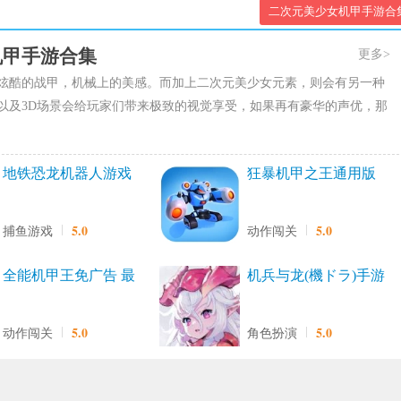
二次元美少女机甲手游合
机甲手游合集
更多>
炫酷的战甲，机械上的美感。而加上二次元美少女元素，则会有另一种
以及3D场景会给玩家们带来极致的视觉享受，如果再有豪华的声优，那
地铁恐龙机器人游戏
狂暴机甲之王通用版
最新版
5.0
5.0
捕鱼游戏
动作闯关
全能机甲王免广告 最
机兵与龙(機ドラ)手游
新版
直装版
5.0
5.0
动作闯关
角色扮演