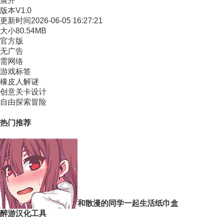
展开
版本
V1.0
更新时间
2026-06-05 16:27:21
大小
80.54MB
官方版
无广告
需网络
游戏标签
橡皮人解谜
创意关卡设计
自由探索冒险
热门推荐
和散漫的同学一起生活纸巾盒
醉游汉化工具