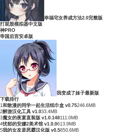
幸福宅女养成方法2.0完整版
打屁股模拟器中文版
神PRO
帝国后宫安卓版
我变成了妹子最新版
下载排行
1
和散漫的同学一起生活纸巾盒 v0.75
246.6MB
2
醉游汉化工具 v1.0
33.4MB
3
魔女的夜宴直装版 v1.0.148
111.0MB
4
忧郁的安娜2美术馆 v1.0.0
613.9MB
5
我的女友是恶霸汉化版 v0.5
850.6MB