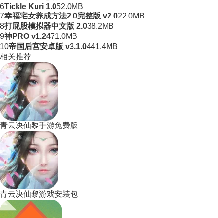
6
Tickle Kuri 1.0
52.0MB
7
幸福宅女养成方法2.0完整版 v2.0
22.0MB
8
打屁股模拟器中文版 2.0
38.2MB
9
神PRO v1.24
71.0MB
10
帝国后宫安卓版 v3.1.0
441.4MB
相关推荐
青云决仙黎手游免费版
青云决仙黎游戏安装包