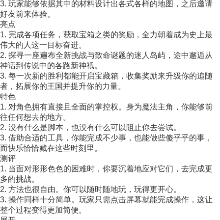
3. 玩家能够依据其中的材料设计出各式各样的地图，之后邀请
好友前来体验。
亮点
1. 完成各项任务，获取宝箱之类的奖励，全力朝着成为史上最
伟大的人这一目标奋进。
2. 探寻一座遍布全新挑战与致命谜题的迷人岛屿，途中邂逅从
神话到传说中的各路新神祇。
3. 每一次新的胜利都能开启宝藏箱，收集奖励来升级你的追随
者，拓展你的王国并提升你的力量。
特色
1. 对角色拥有直接且全面的掌控权。身为魔法主角，你能够前
往任何想去的地方。
2. 没有什么是脚本，也没有什么可以阻止你去尝试。
3. 借助合适的工具，你能完成不少事，也能做些傻乎乎的事，
而快乐恰恰藏在这些时刻里。
测评
1. 当面对形形色色的困难时，你要沉着地应对它们，去完成更
多的挑战。
2. 方法也很自由。你可以随时随地玩，玩得更开心。
3. 操作同样十分简单。玩家只需点击屏幕就能完成操作，这让
整个过程变得更加简便。