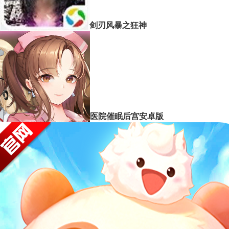
剑刃风暴之狂神
医院催眠后宫安卓版