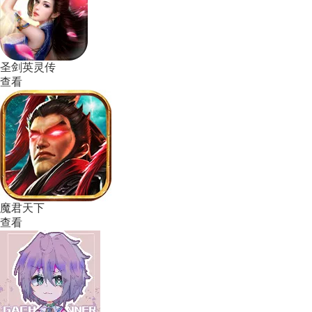
圣剑英灵传
查看
魔君天下
查看