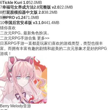
6
Tickle Kuri 1.0
52.0MB
7
幸福宅女养成方法2.0完整版 v2.0
22.0MB
8
打屁股模拟器中文版 2.0
38.2MB
9
神PRO v1.24
71.0MB
10
帝国后宫安卓版 v3.1.0
441.4MB
猜你喜欢
二次元RPG..
最新角色扮演..
二次元RPG手游合集
更多>>
日系RPG手游一直都是玩家们喜欢的游戏类型，类型也很丰
富。而拥有丰富有趣的剧情和超美的二次元形象才是好的RPG
游戏！
Berry Melody音游