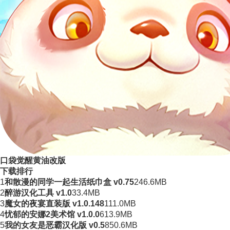
口袋觉醒黄油改版
下载排行
1
和散漫的同学一起生活纸巾盒 v0.75
246.6MB
2
醉游汉化工具 v1.0
33.4MB
3
魔女的夜宴直装版 v1.0.148
111.0MB
4
忧郁的安娜2美术馆 v1.0.0
613.9MB
5
我的女友是恶霸汉化版 v0.5
850.6MB