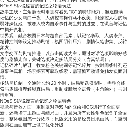
NOeSIS诉说谎言的记忆之物语玩法
故事主线：主角鹿仓时雨拥有看见 “影” 的特殊能力，邂逅能读
记忆的少女鹰白千夜、人偶控青梅竹马小夜美、能操控人心的病
弱妹妹忧姬，被卷入校内自杀事件与尘封的过去，在谎言与记忆
中揭开真相。
世界观：融合校园日常与超自然元素，以记忆窃取、人偶崇拜、
精神控制等设定推动剧情，氛围阴郁压抑，剧情伏笔密集、反转
频发。
文字交互与剧情推进：以点击阅读为主，通过对话选项影响好感
度与剧情走向，关键选项决定多结局分支（含真结局）。
记忆碎片与解谜：收集粉色关键词等记忆碎片，按时间线排列还
原事件真相；场景探索可获取线索，需谨慎互动避免触发负面剧
情。
多结局机制：全通时长约 20 小时，结局受选项影响，需整合线
索与逻辑推理解锁真结局，重制版新增全语音（主角除外）与剧
情重写。
NOeSIS诉说谎言的记忆之物语特色
视觉与音效方面：重制版对游戏内的立绘和CG进行了全面更
新，还新增了主题曲与结局曲，并且为所有女性角色配备了全语
音，整体氛围感十分浓厚；原版采用的是经典日系画风，而重制
版则在画面细节上做了优化升级。