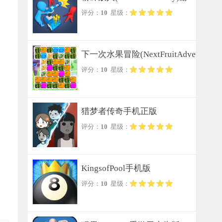
评分：
10
星级：
戏无广告版
下一次水果冒险(NextFruitAdve
评分：
10
星级：
nture)安卓版
猎梦者传奇手机正版
评分：
10
星级：
KingsofPool手机版
评分：
10
星级：