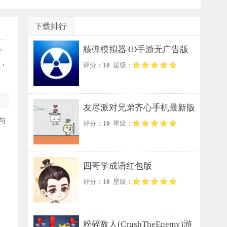
下载排行
。
核弹模拟器3D手游无广告版
，
评分：
10
星级：
友尽派对兄弟齐心手机最新版
与
评分：
10
星级：
四哥学成语红包版
评分：
10
星级：
粉碎敌人(CrushTheEnemy)游