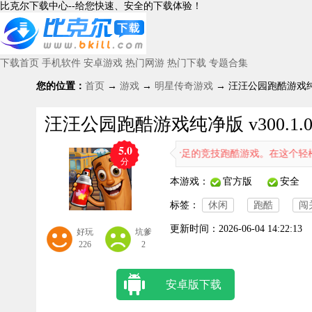
比克尔下载中心--给您快速、安全的下载体验！
下载首页
手机软件
安卓游戏
热门网游
热门下载
专题合集
您的位置：
首页
→
游戏
→
明星传奇游戏
→ 汪汪公园跑酷游戏纯净版
汪汪公园跑酷游戏纯净版 v300.1.
5.0
汪汪公园跑酷》是一款趣味十足的竞技跑酷游戏。在这个轻松的世界里，
分
本游戏：
官方版
安全
标签：
休闲
跑酷
闯
更新时间：
2026-06-04 14:22:13
好玩
坑爹
226
2
安卓版下载