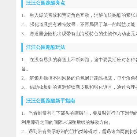
汪汪公园跑酷亮点
1、 融入爆笑音效和荒诞角色互动，消解传统跑酷的紧
2、 强化道具拥有独特效果，不再局限于单一的增益功
3、 赛道里会随机出现带有山海经特色的生物作为动态
汪汪公园跑酷玩法
1、 在没有尽头的赛道上不断奔跑，途中要灵活应对各
备。
2、 解锁并操控不同风格的角色展开跑酷挑战，每个角
3、 借助收集到的资源解锁新皮肤和强化道具，通过合
汪汪公园跑酷新手指南
1、当看到带有向下箭头的障碍时，要及时进行向下滑动
利用障碍之间的间隙来调整后续的移动方向。
2、遇到带有警示标识的阻挡类障碍时，需迅速向两侧切