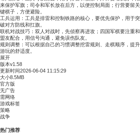
来保护军旗；司令和军长放在后方，以便控制局面；行营要留关
键棋子，方便避险。
工兵运用：工兵是排雷和控制铁路的核心，要优先保护，用于突
破对方防线和扛旗。
联机对战技巧：双人对战时，先侦察再进攻；四国军棋要注重和
盟友配合，用信号沟通，避免误伤队友。
规则调整：可以根据自己的习惯调整挖雷规则、走棋顺序，提升
游玩的舒适度。
展开
版本
v1.58
更新时间
2026-06-04 11:15:29
大小
8.5MB
官方版
无广告
需网络
游戏标签
策略
战争
热门推荐