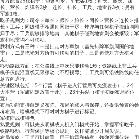
每方配备25枚棋子：包含司令、军长各1枚；师长、旅长、团
长、营长、炸弹各2枚；连长、排长、工兵、地雷各3枚；另有
军旗1枚。
吃子规则为：司令＞军长＞师长＞旅长＞团长＞营长＞连长＞排
长＞工兵；同级棋子相遇则同归于尽；炸弹与任何棋子接触均同
归于尽；工兵能够排除地雷，其他棋子碰到地雷则会被摧毁；军
旗和地雷均不可移动。
胜利方式有三种：一是扛走对方军旗（需先排除军旗周围的地
雷），二是吃光对方所有可移动的棋子，三是迫使对方无棋可
走。
移动路线方面：在公路线上每次只能移动1步；铁路线上非工兵
棋子仅能沿直线无限移动（不可拐弯），工兵则可沿铁路线向任
意方向通行。
关键区域包括：5个行营（棋子进入行营后可免疫攻击）、2个
大本营（军旗固定放置于此）、23个兵站（棋子初始布局的位
置）。
布局功能支持自定义布阵、布局的载入与保存，还提供预置的参
考布局，暗棋模式下可对对方棋子进行标记。
军棋陆战棋特色
熟悉规则：可以先从明棋或人机入门模式开始，掌握军衔吃子、
铁路移动、行营保护等核心规则，这样能减少开局失误。
布局策略：工兵可以前置，用于排雷和侦察；炸弹要埋伏好，用