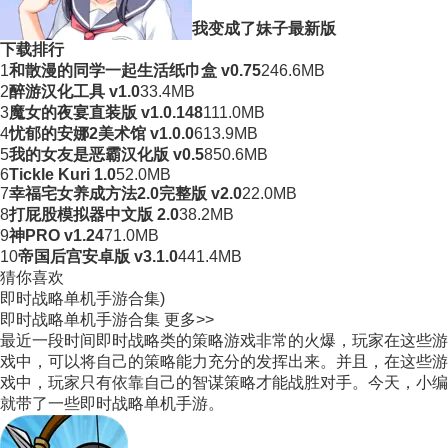
我变成了妹子最新版
下载排行
1
和散漫的同学一起生活纸巾盒 v0.75
246.6MB
2
醉游汉化工具 v1.0
33.4MB
3
魔女的夜宴直装版 v1.0.148
111.0MB
4
忧郁的安娜2美术馆 v1.0.0
613.9MB
5
我的女友是恶霸汉化版 v0.5
850.6MB
6
Tickle Kuri 1.0
52.0MB
7
幸福宅女养成方法2.0完整版 v2.0
22.0MB
8
打屁股模拟器中文版 2.0
38.2MB
9
神PRO v1.24
71.0MB
10
帝国后宫安卓版 v3.1.0
441.4MB
猜你喜欢
即时战略单机手游合集)
即时战略单机手游合集
更多>>
最近一段时间即时战略类的策略游戏非常的火爆，玩家在这些游
戏中，可以将自己的策略能力充分的发挥出来。并且，在这些游
戏中，玩家只有依靠自己的智谋策略才能战胜对手。今天，小编
就带了一些即时战略单机手游。