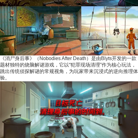
《消尸身后事》（Nobodies After Death）是由Blyts开发的一款
题材独特的烧脑解谜游戏，它以“犯罪现场清理”作为核心玩法，
跳出传统侦探解谜的常规视角，为玩家带来沉浸式的逆向推理体
验。