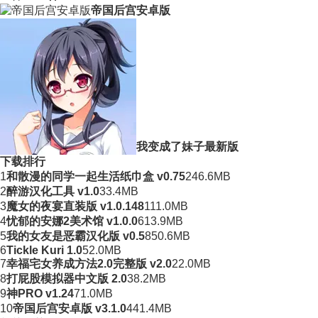
帝国后宫安卓版
我变成了妹子最新版
下载排行
1
和散漫的同学一起生活纸巾盒 v0.75
246.6MB
2
醉游汉化工具 v1.0
33.4MB
3
魔女的夜宴直装版 v1.0.148
111.0MB
4
忧郁的安娜2美术馆 v1.0.0
613.9MB
5
我的女友是恶霸汉化版 v0.5
850.6MB
6
Tickle Kuri 1.0
52.0MB
7
幸福宅女养成方法2.0完整版 v2.0
22.0MB
8
打屁股模拟器中文版 2.0
38.2MB
9
神PRO v1.24
71.0MB
10
帝国后宫安卓版 v3.1.0
441.4MB