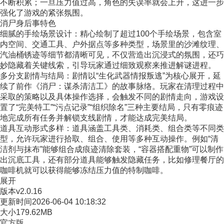
不断积累；一旦压力值过高，角色的失误率就会上升，这进一步
强化了游戏的紧张氛围。
消尸身后事特色
细腻的手绘场景设计：精心绘制了超过100个手绘场景，包含室
内空间、交通工具、户外据点等多种类型，场景里的沙滩纹理、
汽油桶锈迹等细节都清晰可见，不仅营造出沉浸式的氛围，还巧
妙隐藏着关键线索，引导玩家通过细致观察来推进解谜进程。
多分支剧情与结局：剧情以“生化武器情报叛逃”为核心展开，延
续了前作《消尸：谋杀清洁工》的故事脉络。玩家在清理过程中
采取的策略以及具体操作选择，会触发不同的剧情走向，游戏设
置了“完美特工”“污点记录”“组织除名”三种主要结局，只有零痕迹
地完成所有任务并解锁支线剧情，才能达成完美结局。
道具互动形式多样：道具涵盖工具类、消耗类、组合类等不同类
型，允许玩家进行拾取、组合、使用等多种互动操作。例如“清
洁剂与抹布”能够组合成痕迹清除套装，“容器搭配重物”可以制作
出沉底工具，还有部分道具能够触发隐藏任务，比如修理餐厅的
咖啡机就可以获得能够冻结压力值的特制咖啡。
展开
版本
v2.0.16
更新时间
2026-06-04 10:18:32
大小
179.62MB
官方版