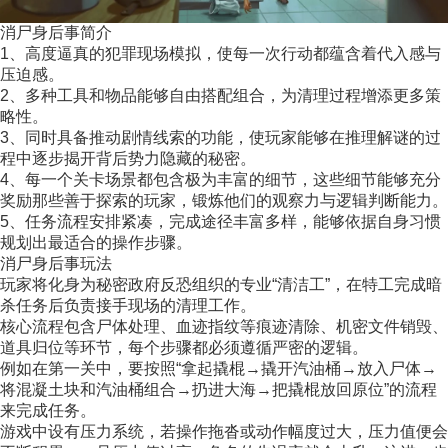
消尸身后事简介
1、高度逼真的犯罪现场模拟，使每一次行动都蕴含着代入感与
压迫感。
2、多种工具和物品能够自由搭配组合，为清理过程增添更多策
略性。
3、同时具备推动剧情线索的功能，使玩家能够在推理解谜的过
程中逐步揭开背后势力隐藏的秘密。
4、每一个关卡场景都包含极为丰富的细节，这些细节能够充分
奖励那些善于探索的玩家，锻炼他们的观察力与逻辑判断能力。
5、任务流程安排紧凑，完成途径丰富多样，能够依据自身习惯
规划出最适合的操作步骤。
消尸身后事玩法
玩家将化身为秘密政府反恐组织的专业“清洁工”，在特工完成暗
杀任务后负责接手现场的清理工作。
核心流程包含尸体处理、血迹指纹等痕迹清除、机密文件销毁、
道具归位等环节，每个步骤都必须遵循严密的逻辑。
例如在第一关中，要按照“拿起撬棍→撬开汽油桶→放入尸体→
将混凝土块和汽油桶组合→扔进大海→把撬棍放回原位”的流程
来完成任务。
游戏中设有压力系统，若操作拖沓或动作幅度过大，压力值便会