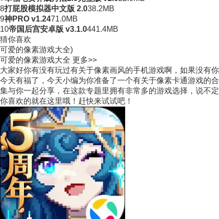
8
打屁股模拟器中文版 2.0
38.2MB
9
神PRO v1.24
71.0MB
10
帝国后宫安卓版 v3.1.0
441.4MB
猜你喜欢
可爱的像素游戏大全)
可爱的像素游戏大全
更多>>
大家好你有没有玩过有关于像素画风的手机游戏啊，如果没有你
今天有福了，今天小编为你准备了一个有关于像素卡通游戏的合
集与你一起分享，在这款专题里拥有非常多的游戏选择，说不定
你喜欢的就在这里哦！赶快来试试吧！