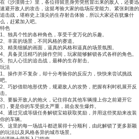
在《沙漠骑士》里，各位得留意身旁突然冒出来的敌人，还要迅
速避开敌人的攻击，这挺考验大家的临场应变能力。紧张刺激的
追击战，堪称史上顶尖的生存射击体验，所以大家还在犹豫什
么，赶紧加入吧。
特色
1、独具个性的各种角色，享受千变万化的乐趣。
2、丰富的场景，不同风格的赛道。
3、精美细腻的画面，逼真的风格和逼真的场景氛围。
4、具备灵活精巧的操作空间，玩家能够解锁各式各样的角色。
5、扣人心弦的追击战，最棒的生存射击。
玩法
1、操作并不复杂，却十分考验你的反应力，快快来尝试挑战
吧。
2、巧妙借助地形优势，规避敌人的攻势，把握有利时机展开反
击。
3、要躲开敌人的炮火，记住得在其他车辆撞上你之前避开它
们，要是你的车受损太严重，就会发生爆炸。
4、通过完成等级任务解锁宝箱获取奖励，并用这些奖励来改装
你的车辆。
5、这里的每一场战斗都进展得十分顺利，由此解锁了更多新颖
的玩法以及风格各异的城市场景。
沙漠骑士萌新入门指南