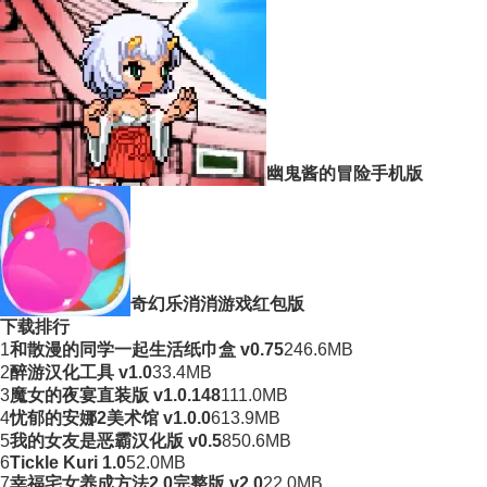
幽鬼酱的冒险手机版
奇幻乐消消游戏红包版
下载排行
1
和散漫的同学一起生活纸巾盒 v0.75
246.6MB
2
醉游汉化工具 v1.0
33.4MB
3
魔女的夜宴直装版 v1.0.148
111.0MB
4
忧郁的安娜2美术馆 v1.0.0
613.9MB
5
我的女友是恶霸汉化版 v0.5
850.6MB
6
Tickle Kuri 1.0
52.0MB
7
幸福宅女养成方法2.0完整版 v2.0
22.0MB