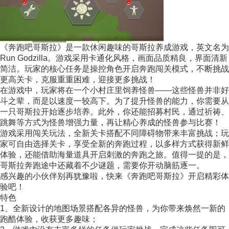
《奔跑吧哥斯拉》是一款休闲趣味的哥斯拉养成游戏，英文名为
Run Godzilla。游戏采用卡通化风格，画面品质精良，界面清新
简洁。玩家的核心任务是操控角色开启奔跑闯关模式，不断挑战
更高关卡，克服重重困难，迎接更多挑战！
在游戏中，玩家将在一个小村庄里饲养怪兽——这些怪兽并非好
斗之辈，而是以速度一较高下。为了提升怪兽的能力，你需要从
一只哥斯拉开始逐步培养。此外，你还能招募村民，通过祈祷、
跳舞等方式为怪兽增强力量，再让精心养成的怪兽参与比赛！
游戏采用闯关玩法，全新关卡搭配不同障碍物带来丰富挑战；玩
家可自由选择关卡，享受全新的奔跑过程，以多样方式获得新鲜
体验，还能借助海量道具开启刺激的奔跑之旅。值得一提的是，
哥斯拉奔跑途中还藏着不少谜题，需要你开动脑筋逐一。
感兴趣的小伙伴别再犹豫啦，快来《奔跑吧哥斯拉》开启精彩体
验吧！
特色
1、全新设计的地图场景搭配各异的怪兽，为你带来焕然一新的
跑酷体验，收获更多趣味；