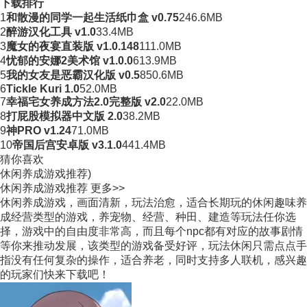
下载排行
1
和散漫的同学一起生活纸巾盒 v0.75
246.6MB
2
醉游汉化工具 v1.0
33.4MB
3
魔女的夜宴直装版 v1.0.148
111.0MB
4
忧郁的安娜2美术馆 v1.0.0
613.9MB
5
我的女友是恶霸汉化版 v0.5
850.6MB
6
Tickle Kuri 1.0
52.0MB
7
幸福宅女养成方法2.0完整版 v2.0
22.0MB
8
打屁股模拟器中文版 2.0
38.2MB
9
神PRO v1.24
71.0MB
10
帝国后宫安卓版 v3.1.0
441.4MB
猜你喜欢
休闲养成游戏推荐)
休闲养成游戏推荐
更多>>
休闲养成游戏，画面清新，玩法治愈，适合长期玩的休闲趣味养
成经营类型的游戏，养宠物、经营、种田、建造等玩法任你选
择，游戏中的自由度非常高，而且每个npc都有对应的故事剧情
等你来推动发展，该类型的游戏备受好评，玩法休闲只需点点手
指没有任何复杂的操作，适合养老，同时支持多人联机，感兴趣
的玩家们快来下载吧！