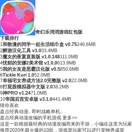
奇幻乐消消游戏红包版
下载排行
1
和散漫的同学一起生活纸巾盒 v0.75
246.6MB
2
醉游汉化工具 v1.0
33.4MB
3
魔女的夜宴直装版 v1.0.148
111.0MB
4
忧郁的安娜2美术馆 v1.0.0
613.9MB
5
我的女友是恶霸汉化版 v0.5
850.6MB
6
Tickle Kuri 1.0
52.0MB
7
幸福宅女养成方法2.0完整版 v2.0
22.0MB
8
打屁股模拟器中文版 2.0
38.2MB
9
神PRO v1.24
71.0MB
10
帝国后宫安卓版 v3.1.0
441.4MB
猜你喜欢
盘点经典动漫..
即时战略单机..
盘点经典动漫改编的手机游戏
更多>>
这是一款根据最经典的动漫改编而来的手游，小编在这里为玩家
推荐2020年最火爆的10款，游戏里玩家可以进行宠物养成冒