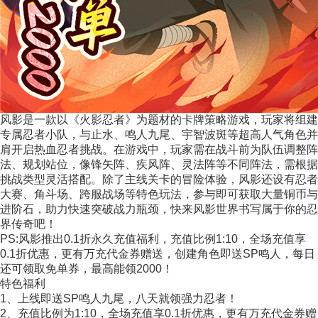
风影是一款以《火影忍者》为题材的卡牌策略游戏，玩家将组建
专属忍者小队，与止水、鸣人九尾、宇智波斑等超高人气角色并
肩开启热血忍者挑战。在游戏中，玩家需在战斗前为队伍调整阵
法、规划站位，像锋矢阵、疾风阵、灵法阵等不同阵法，需根据
挑战类型灵活搭配。除了主线关卡的冒险体验，风影还设有忍者
大赛、角斗场、跨服战场等特色玩法，参与即可获取大量铜币与
进阶石，助力快速突破战力瓶颈，快来风影世界书写属于你的忍
界传奇吧！
PS:风影推出0.1折永久充值福利，充值比例1:10，全场充值享
0.1折优惠，更有万充代金券赠送，创建角色即送SP鸣人，每日
还可领取免单券，最高能领2000！
特色福利
1、上线即送SP鸣人九尾，八天就领强力忍者！
2、充值比例为1:10，全场充值享0.1折优惠，更有万充代金券赠