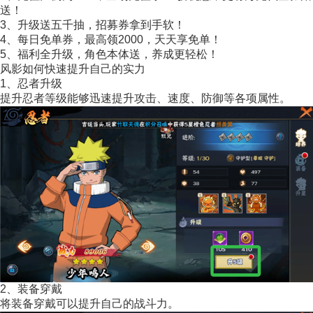
送！
3、升级送五千抽，招募券拿到手软！
4、每日免单券，最高领2000，天天享免单！
5、福利全升级，角色本体送，养成更轻松！
风影如何快速提升自己的实力
1、忍者升级
提升忍者等级能够迅速提升攻击、速度、防御等各项属性。
2、装备穿戴
将装备穿戴可以提升自己的战斗力。