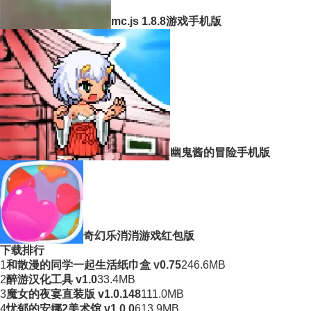
mc.js 1.8.8游戏手机版
幽鬼酱的冒险手机版
奇幻乐消消游戏红包版
下载排行
1
和散漫的同学一起生活纸巾盒 v0.75
246.6MB
2
醉游汉化工具 v1.0
33.4MB
3
魔女的夜宴直装版 v1.0.148
111.0MB
4
忧郁的安娜2美术馆 v1.0.0
613.9MB