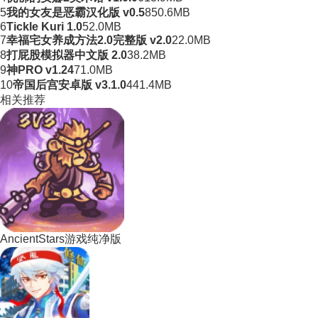
5
我的女友是恶霸汉化版 v0.5
850.6MB
6
Tickle Kuri 1.0
52.0MB
7
幸福宅女养成方法2.0完整版 v2.0
22.0MB
8
打屁股模拟器中文版 2.0
38.2MB
9
神PRO v1.24
71.0MB
10
帝国后宫安卓版 v3.1.0
441.4MB
相关推荐
AncientStars游戏纯净版