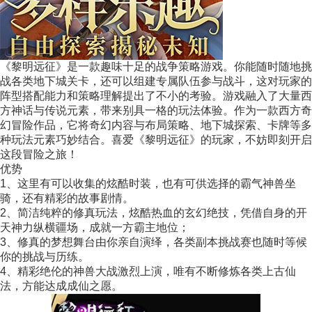
《黎明远征》是一款趣味十足的战争策略游戏。你能随时随地挑
战各类地下城关卡，还可以组建专属队伍参与战斗，这对玩家的
阵型搭配能力和策略理解提出了不小的考验。游戏融入了大量西
方神话与传说元素，带来别具一格的玩法体验。作为一款西方奇
幻冒险作品，它将奇幻内容与布局策略、地下城探索、卡牌等多
种玩法元素巧妙结合。喜爱《黎明远征》的玩家，不妨即刻开启
这段冒险之旅！
优势
1、这里有可以收集的炫酷时装，也有可供选择的霸气神兽坐
骑，还有精彩的故事剧情。
2、简洁纯粹的修真玩法，炫酷热血的玄幻绝技，凭借自身的开
天神力纵横疆场，成就一方霸主地位；
3、修真的梦想舞台由你亲自演绎，各类副本挑战赛也随时等候
你的挑战与历练。
4、精彩绝伦的神兽大战激烈上演，唯有不断修炼各类上古仙
法，方能达成成仙之愿。