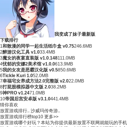
我变成了妹子最新版
下载排行
1
和散漫的同学一起生活纸巾盒 v0.75
246.6MB
2
醉游汉化工具 v1.0
33.4MB
3
魔女的夜宴直装版 v1.0.148
111.0MB
4
忧郁的安娜2美术馆 v1.0.0
613.9MB
5
我的女友是恶霸汉化版 v0.5
850.6MB
6
Tickle Kuri 1.0
52.0MB
7
幸福宅女养成方法2.0完整版 v2.0
22.0MB
8
打屁股模拟器中文版 2.0
38.2MB
9
神PRO v1.24
71.0MB
10
帝国后宫安卓版 v3.1.0
441.4MB
猜你喜欢
放置游戏排行..
沙威玛传奇游..
放置游戏排行榜top10
更多>>
放置游戏哪个好玩？本站为你提供最新放置不联网就能玩的手机