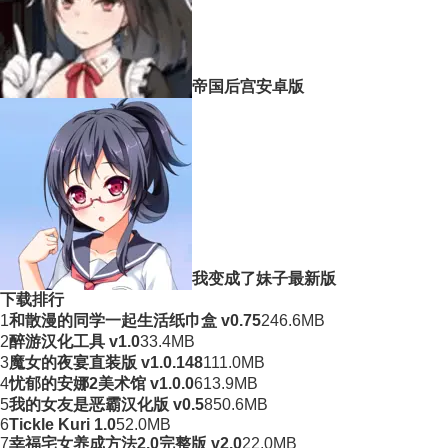
帝国后宫安卓版
我变成了妹子最新版
下载排行
1
和散漫的同学一起生活纸巾盒 v0.75
246.6MB
2
醉游汉化工具 v1.0
33.4MB
3
魔女的夜宴直装版 v1.0.148
111.0MB
4
忧郁的安娜2美术馆 v1.0.0
613.9MB
5
我的女友是恶霸汉化版 v0.5
850.6MB
6
Tickle Kuri 1.0
52.0MB
7
幸福宅女养成方法2.0完整版 v2.0
22.0MB