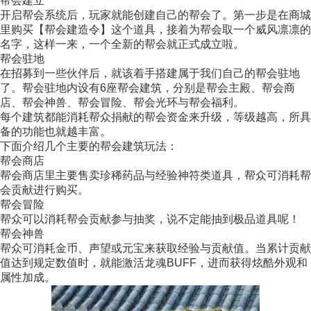
帮会建立
开启帮会系统后，玩家就能创建自己的帮会了。第一步是在商城
里购买【帮会建造令】这个道具，接着为帮会取一个威风凛凛的
名字，这样一来，一个全新的帮会就正式成立啦。
帮会驻地
在招募到一些伙伴后，就该着手搭建属于我们自己的帮会驻地
了。帮会驻地内设有6座帮会建筑，分别是帮会主殿、帮会商
店、帮会神兽、帮会冒险、帮会光环与帮会福利。
每个建筑都能消耗帮众捐献的帮会资金来升级，等级越高，所具
备的功能也就越丰富。
下面介绍几个主要的帮会建筑玩法：
帮会商店
帮会商店里主要售卖珍稀药品与经验神符类道具，帮众可消耗帮
会贡献进行购买。
帮会冒险
帮众可以消耗帮会贡献参与抽奖，说不定能抽到极品道具呢！
帮会神兽
帮众可消耗金币、声望或元宝来获取经验与贡献值。当累计贡献
值达到规定数值时，就能激活龙魂BUFF，进而获得炫酷外观和
属性加成。