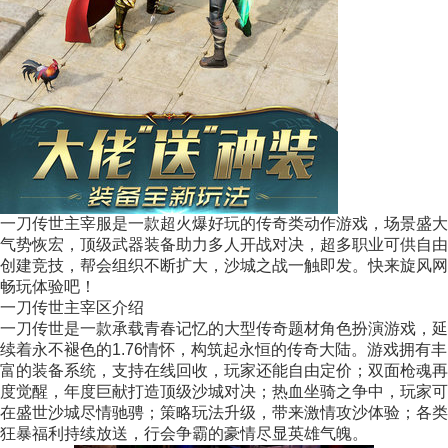
一刀传世主宰服是一款超火爆好玩的传奇类动作游戏，场景盛大
气势恢宏，顶级武器装备助力多人开战对决，超多职业可供自由
创建竞技，帮会组织不断扩大，沙城之战一触即发。快来旋风网
畅玩体验吧！
一刀传世主宰区介绍
一刀传世是一款承载青春记忆的大型传奇题材角色扮演游戏，延
续着永不褪色的1.76情怀，构筑起永恒的传奇大陆。游戏拥有丰
富的装备系统，支持在线回收，玩家还能自由定价；双面枪魂再
度觉醒，年度巨献打造顶级沙城对决；热血坐骑之争中，玩家可
在盛世沙城尽情驰骋；策略玩法升级，带来激情攻沙体验；各类
狂暴福利持续放送，行会争霸的豪情尽显英雄气魄。