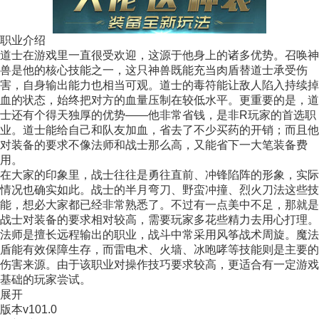
职业介绍
道士在游戏里一直很受欢迎，这源于他身上的诸多优势。召唤神
兽是他的核心技能之一，这只神兽既能充当肉盾替道士承受伤
害，自身输出能力也相当可观。道士的毒符能让敌人陷入持续掉
血的状态，始终把对方的血量压制在较低水平。更重要的是，道
士还有个得天独厚的优势——他非常省钱，是非R玩家的首选职
业。道士能给自己和队友加血，省去了不少买药的开销；而且他
对装备的要求不像法师和战士那么高，又能省下一大笔装备费
用。
在大家的印象里，战士往往是勇往直前、冲锋陷阵的形象，实际
情况也确实如此。战士的半月弯刀、野蛮冲撞、烈火刀法这些技
能，想必大家都已经非常熟悉了。不过有一点美中不足，那就是
战士对装备的要求相对较高，需要玩家多花些精力去用心打理。
法师是擅长远程输出的职业，战斗中常采用风筝战术周旋。魔法
盾能有效保障生存，而雷电术、火墙、冰咆哮等技能则是主要的
伤害来源。由于该职业对操作技巧要求较高，更适合有一定游戏
基础的玩家尝试。
展开
版本
v101.0