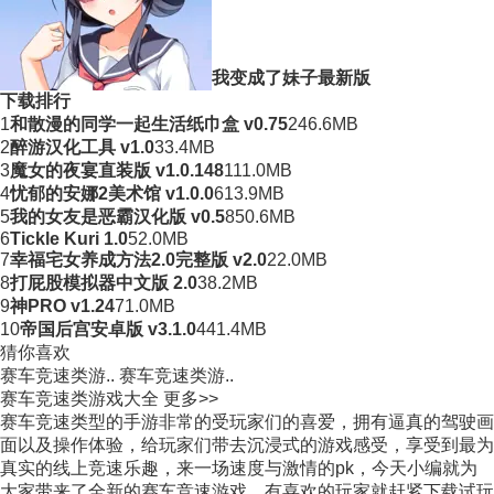
我变成了妹子最新版
下载排行
1
和散漫的同学一起生活纸巾盒 v0.75
246.6MB
2
醉游汉化工具 v1.0
33.4MB
3
魔女的夜宴直装版 v1.0.148
111.0MB
4
忧郁的安娜2美术馆 v1.0.0
613.9MB
5
我的女友是恶霸汉化版 v0.5
850.6MB
6
Tickle Kuri 1.0
52.0MB
7
幸福宅女养成方法2.0完整版 v2.0
22.0MB
8
打屁股模拟器中文版 2.0
38.2MB
9
神PRO v1.24
71.0MB
10
帝国后宫安卓版 v3.1.0
441.4MB
猜你喜欢
赛车竞速类游..
赛车竞速类游..
赛车竞速类游戏大全
更多>>
赛车竞速类型的手游非常的受玩家们的喜爱，拥有逼真的驾驶画
面以及操作体验，给玩家们带去沉浸式的游戏感受，享受到最为
真实的线上竞速乐趣，来一场速度与激情的pk，今天小编就为
大家带来了全新的赛车竞速游戏，有喜欢的玩家就赶紧下载试玩