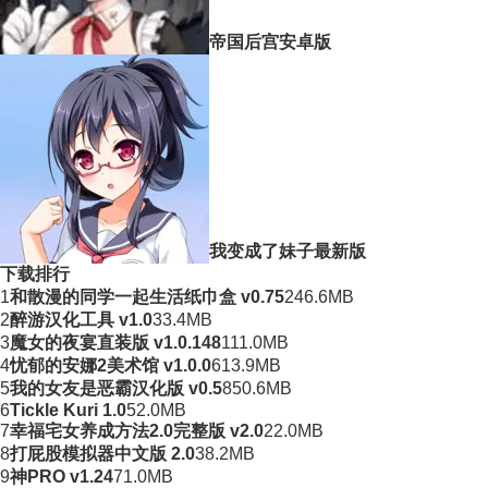
帝国后宫安卓版
我变成了妹子最新版
下载排行
1
和散漫的同学一起生活纸巾盒 v0.75
246.6MB
2
醉游汉化工具 v1.0
33.4MB
3
魔女的夜宴直装版 v1.0.148
111.0MB
4
忧郁的安娜2美术馆 v1.0.0
613.9MB
5
我的女友是恶霸汉化版 v0.5
850.6MB
6
Tickle Kuri 1.0
52.0MB
7
幸福宅女养成方法2.0完整版 v2.0
22.0MB
8
打屁股模拟器中文版 2.0
38.2MB
9
神PRO v1.24
71.0MB