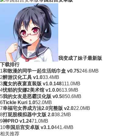
我变成了妹子最新版
下载排行
1
和散漫的同学一起生活纸巾盒 v0.75
246.6MB
2
醉游汉化工具 v1.0
33.4MB
3
魔女的夜宴直装版 v1.0.148
111.0MB
4
忧郁的安娜2美术馆 v1.0.0
613.9MB
5
我的女友是恶霸汉化版 v0.5
850.6MB
6
Tickle Kuri 1.0
52.0MB
7
幸福宅女养成方法2.0完整版 v2.0
22.0MB
8
打屁股模拟器中文版 2.0
38.2MB
9
神PRO v1.24
71.0MB
10
帝国后宫安卓版 v3.1.0
441.4MB
相关推荐