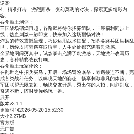
逆袭；
4、精准打击，激烈厮杀，变幻莫测的对决，探索更多精彩内
容。
吞食霸王测评：
三国战场硝烟再起，各路武将待你招募组队，丰厚福利同步上
线，热血刺激一触即发，快来加入这场酣畅对决！
炸裂的特效震撼呈现，巧妙运用战术搭配，招募各路兵团纵横乱
世，历经坎坷奇遇夺取珍宝，人生处处都充满着刺激感。
全景地图闯荡其中，试炼暴击充满了刺激感，天地激斗改写历
史，各种精彩战役打响。
吞食霸王玩家评论：
在乱世之中招兵买马，开启一场场冒险厮杀，奇遇接连不断，完
成各类战斗任务，以睥睨天地的姿态，畅享刺激非凡的体验。
军团联盟无限复刻，畅快交友开黑，秀出你的大招，问剑到底，
奇遇不断，随时等你畅玩一番。
展开
版本
v3.1.1
更新时间
2026-05-20 15:52:30
大小
2.27MB
官方版
无广告