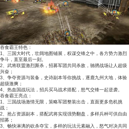
吞食霸王特色：
1、三国大时代，壮阔地图铺展，权谋交锋之中，各方势力激烈
争斗，直至最后一刻。
2、武将联盟激烈厮杀，招募军团共同杀敌，驰骋战场让人超级
兴奋；
3、争夺资源与装备，史诗副本等你挑战，逐鹿九州大地，体验
超级激爽；
4、热血国战玩法，招兵买马战术搭配，怒气交锋一起逆袭。
吞食霸王亮点：
1、三国战场激情无限，策略军团整装出击，直面更多危机挑
战；
2、抢占资源副本，搭配武将实现强势翻盘，多样兵种可供自由
招募；
3、畅快淋漓的砍杀夺宝，多样的玩法元素融入，怒气对决共同