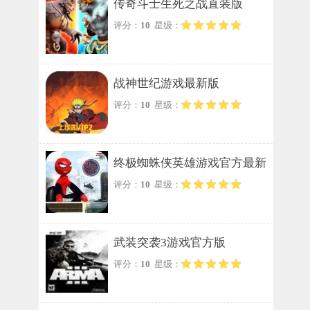
传奇斗士生死之战直装版
评分：
10
星级：
战神世纪游戏最新版
评分：
10
星级：
终极蜘蛛侠英雄游戏官方最新
评分：
10
星级：
版
武装突袭3游戏官方版
评分：
10
星级：