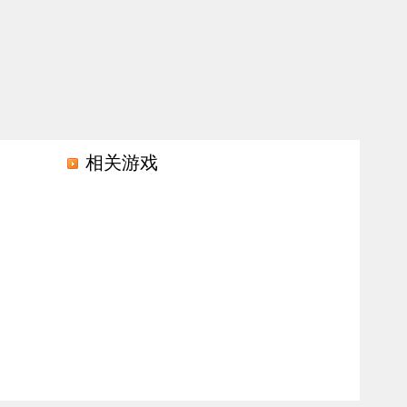
相关游戏
战斗玩法，还有超多关卡等着玩家去挑战，画面设计也十分精致。你需要