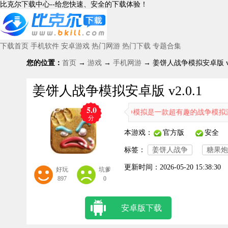
比克尔下载中心--给您快速、安全的下载体验！
下载首页
手机软件
安卓游戏
热门网游
热门下载
专题合集
您的位置：
首页
→
游戏
→
手机网游
→ 姜饼人战争模拟安卓版 v2
姜饼人战争模拟安卓版 v2.0.1
5.0
姜饼人战争模拟是一款超有趣的战争模拟游戏，你可
分
本游戏：
官方版
安全
标签：
姜饼人战争
糖果炮
更新时间：
2026-05-20 15:38:30
好玩
坑爹
897
0
安卓版下载