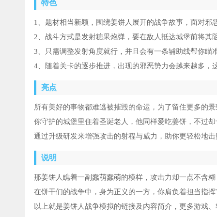
特色
1、题材相当新颖，围绕姜饼人展开的战争故事，面对邪
2、战斗方式是发射糖果炮弹，要在敌人抵达城堡前将其
3、只需调整发射角度就行，并且会有一条辅助线帮你瞄
4、随着关卡的逐步推进，出现的邪恶势力会越来越多，
亮点
所有美好的事物都难逃被摧毁的命运，为了留住更多的景
你守护的城堡里住着圣诞老人，他同样爱吃姜饼，不过却
通过升级研发来增强攻击的射程与威力，助你更轻松地击
说明
那姜饼人瞧着一副蠢萌蠢萌的模样，攻击力却一点不含糊
在饼干们的战争中，身为正义的一方，你肩负着担当指挥
以上就是姜饼人战争模拟的链接及内容简介，更多游戏、