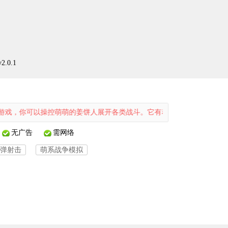
.0.1
以操控萌萌的姜饼人展开各类战斗。它有着新颖独特的题材，丰富多样的
无广告
需网络
弹射击
萌系战争模拟