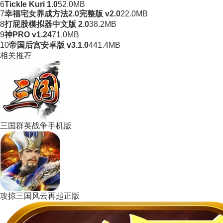
6
Tickle Kuri 1.0
52.0MB
7
幸福宅女养成方法2.0完整版 v2.0
22.0MB
8
打屁股模拟器中文版 2.0
38.2MB
9
神PRO v1.24
71.0MB
10
帝国后宫安卓版 v3.1.0
441.4MB
相关推荐
三国群英战争手机版
攻掠三国风云再起正版