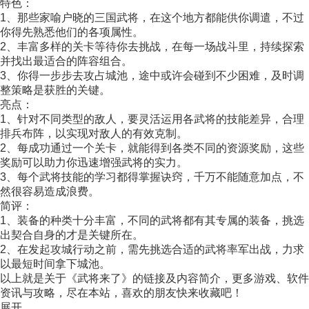
特色：
1、那些家喻户晓的三国武将，在这个地方都能供你调遣，不过
你得先熟悉他们的各项属性。
2、丰富多样的关卡等待你去挑战，在每一场战斗里，持续探索
并找出最适合的阵容组合。
3、你得一步步去攻占城池，途中或许会碰到不少困难，及时调
整策略是获胜的关键。
亮点：
1、针对不同类型的敌人，要灵活运用各武将的技能差异，合理
排兵布阵，以实现对敌人的有效克制。
2、每成功通过一个关卡，就能得到各类不同的资源奖励，这些
奖励可以助力你迅速增强武将的实力。
3、每个武将技能的学习都得掌握诀窍，千万不能随意加点，不
然很容易造成浪费。
简评：
1、装备的种类十分丰富，不同的武将都有其专属的装备，挑选
出契合自身的才是关键所在。
2、在发起攻城行动之前，需先挑选合适的武将率军出战，力求
以最短时间拿下城池。
以上就是关于《武将来了》的链接及内容简介，更多游戏、软件
资讯与攻略，尽在本站，喜欢的朋友快来收藏吧！
展开