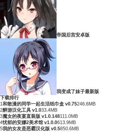
帝国后宫安卓版
我变成了妹子最新版
下载排行
1
和散漫的同学一起生活纸巾盒 v0.75
246.6MB
2
醉游汉化工具 v1.0
33.4MB
3
魔女的夜宴直装版 v1.0.148
111.0MB
4
忧郁的安娜2美术馆 v1.0.0
613.9MB
5
我的女友是恶霸汉化版 v0.5
850.6MB