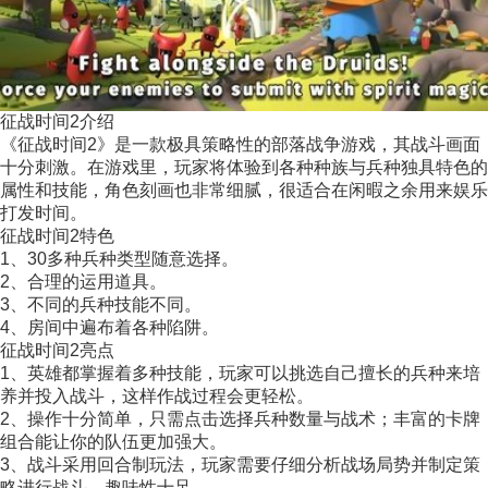
征战时间2介绍
《征战时间2》是一款极具策略性的部落战争游戏，其战斗画面
十分刺激。在游戏里，玩家将体验到各种种族与兵种独具特色的
属性和技能，角色刻画也非常细腻，很适合在闲暇之余用来娱乐
打发时间。
征战时间2特色
1、30多种兵种类型随意选择。
2、合理的运用道具。
3、不同的兵种技能不同。
4、房间中遍布着各种陷阱。
征战时间2亮点
1、英雄都掌握着多种技能，玩家可以挑选自己擅长的兵种来培
养并投入战斗，这样作战过程会更轻松。
2、操作十分简单，只需点击选择兵种数量与战术；丰富的卡牌
组合能让你的队伍更加强大。
3、战斗采用回合制玩法，玩家需要仔细分析战场局势并制定策
略进行战斗，趣味性十足。