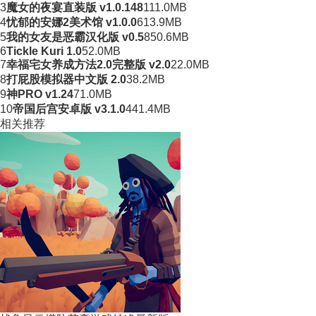
3
魔女的夜宴直装版 v1.0.148
111.0MB
4
忧郁的安娜2美术馆 v1.0.0
613.9MB
5
我的女友是恶霸汉化版 v0.5
850.6MB
6
Tickle Kuri 1.0
52.0MB
7
幸福宅女养成方法2.0完整版 v2.0
22.0MB
8
打屁股模拟器中文版 2.0
38.2MB
9
神PRO v1.24
71.0MB
10
帝国后宫安卓版 v3.1.0
441.4MB
相关推荐