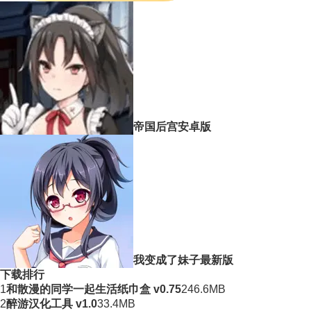
帝国后宫安卓版
我变成了妹子最新版
下载排行
1
和散漫的同学一起生活纸巾盒 v0.75
246.6MB
2
醉游汉化工具 v1.0
33.4MB