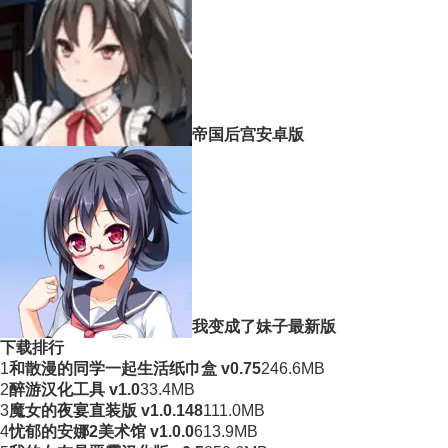
帝国后宫安卓版
我变成了妹子最新版
下载排行
1
和散漫的同学一起生活纸巾盒 v0.75
246.6MB
2
醉游汉化工具 v1.0
33.4MB
3
魔女的夜宴直装版 v1.0.148
111.0MB
4
忧郁的安娜2美术馆 v1.0.0
613.9MB