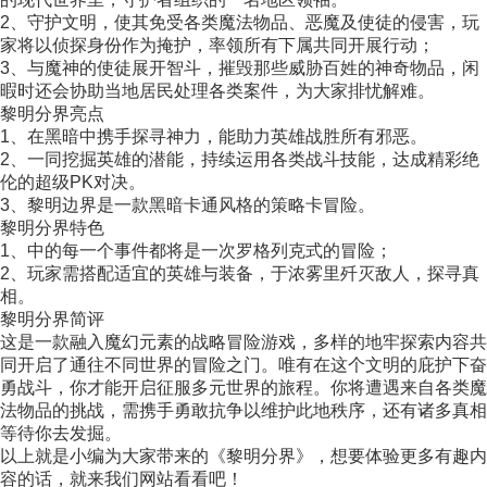
2、守护文明，使其免受各类魔法物品、恶魔及使徒的侵害，玩
家将以侦探身份作为掩护，率领所有下属共同开展行动；
3、与魔神的使徒展开智斗，摧毁那些威胁百姓的神奇物品，闲
暇时还会协助当地居民处理各类案件，为大家排忧解难。
黎明分界亮点
1、在黑暗中携手探寻神力，能助力英雄战胜所有邪恶。
2、一同挖掘英雄的潜能，持续运用各类战斗技能，达成精彩绝
伦的超级PK对决。
3、黎明边界是一款黑暗卡通风格的策略卡冒险。
黎明分界特色
1、中的每一个事件都将是一次罗格列克式的冒险；
2、玩家需搭配适宜的英雄与装备，于浓雾里歼灭敌人，探寻真
相。
黎明分界简评
这是一款融入魔幻元素的战略冒险游戏，多样的地牢探索内容共
同开启了通往不同世界的冒险之门。唯有在这个文明的庇护下奋
勇战斗，你才能开启征服多元世界的旅程。你将遭遇来自各类魔
法物品的挑战，需携手勇敢抗争以维护此地秩序，还有诸多真相
等待你去发掘。
以上就是小编为大家带来的《黎明分界》，想要体验更多有趣内
容的话，就来我们网站看看吧！