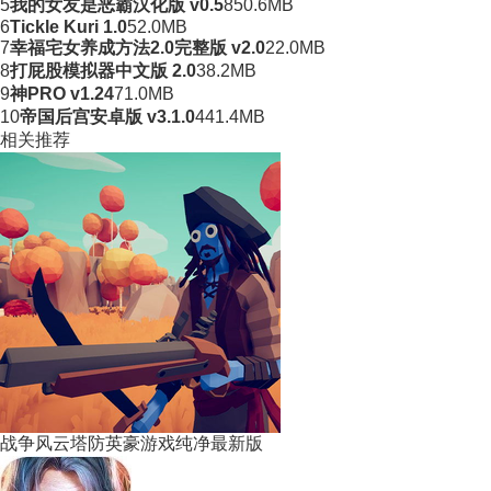
5
我的女友是恶霸汉化版 v0.5
850.6MB
6
Tickle Kuri 1.0
52.0MB
7
幸福宅女养成方法2.0完整版 v2.0
22.0MB
8
打屁股模拟器中文版 2.0
38.2MB
9
神PRO v1.24
71.0MB
10
帝国后宫安卓版 v3.1.0
441.4MB
相关推荐
战争风云塔防英豪游戏纯净最新版