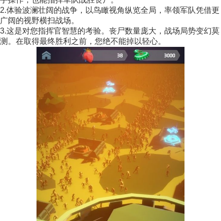
2.体验波澜壮阔的战争，以鸟瞰视角纵览全局，率领军队凭借更
广阔的视野横扫战场。
3.这是对您指挥官智慧的考验。丧尸数量庞大，战场局势变幻莫
测。在取得最终胜利之前，您绝不能掉以轻心。