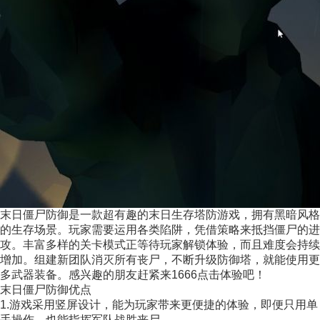
末日僵尸防御是一款超有趣的末日生存塔防游戏，拥有黑暗风格
的生存场景。玩家需要运用各类陷阱，凭借策略来抵挡僵尸的进
攻。丰富多样的关卡模式正等待玩家解锁体验，而且难度会持续
增加。组建新团队消灭所有丧尸，不断升级防御塔，就能使用更
多武器装备。感兴趣的朋友赶紧来1666点击体验吧！
末日僵尸防御优点
1.游戏采用竖屏设计，能为玩家带来更便捷的体验，即便只用单
手操作，也能指挥军队战胜丧尸。