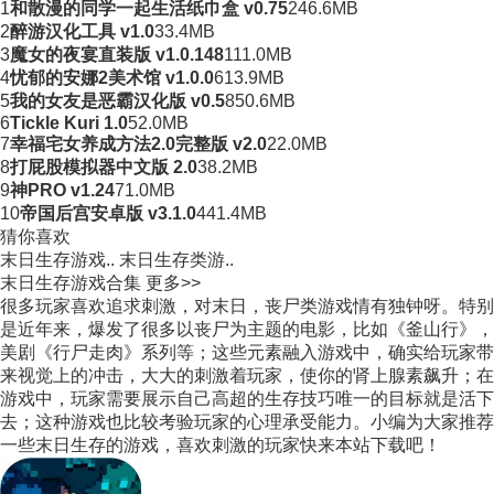
1
和散漫的同学一起生活纸巾盒 v0.75
246.6MB
2
醉游汉化工具 v1.0
33.4MB
3
魔女的夜宴直装版 v1.0.148
111.0MB
4
忧郁的安娜2美术馆 v1.0.0
613.9MB
5
我的女友是恶霸汉化版 v0.5
850.6MB
6
Tickle Kuri 1.0
52.0MB
7
幸福宅女养成方法2.0完整版 v2.0
22.0MB
8
打屁股模拟器中文版 2.0
38.2MB
9
神PRO v1.24
71.0MB
10
帝国后宫安卓版 v3.1.0
441.4MB
猜你喜欢
末日生存游戏..
末日生存类游..
末日生存游戏合集
更多>>
很多玩家喜欢追求刺激，对末日，丧尸类游戏情有独钟呀。特别
是近年来，爆发了很多以丧尸为主题的电影，比如《釜山行》，
美剧《行尸走肉》系列等；这些元素融入游戏中，确实给玩家带
来视觉上的冲击，大大的刺激着玩家，使你的肾上腺素飙升；在
游戏中，玩家需要展示自己高超的生存技巧唯一的目标就是活下
去；这种游戏也比较考验玩家的心理承受能力。小编为大家推荐
一些末日生存的游戏，喜欢刺激的玩家快来本站下载吧！