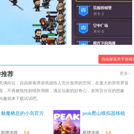
自由探索类手游推
游推荐
更多>
充满向往，自由探索类游戏就给人充分发挥的空间，在庞大的异世界冒
喜，不再被线性剧情所局限，满足玩家的好奇心，发挥百分百的想象
兴趣就来下载试试吧。
魅魔栖息的小岛官方
peak爬山模拟器移植
正版
版
5.0
5.0
棋牌游戏
棋牌游戏