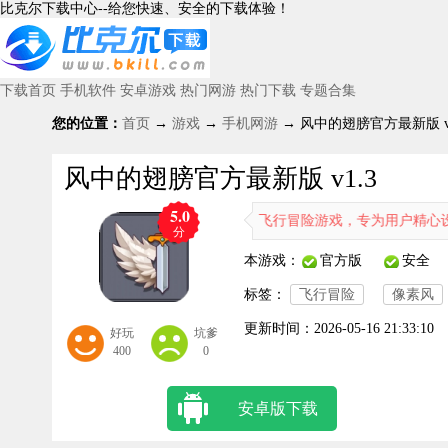
比克尔下载中心--给您快速、安全的下载体验！
下载首页
手机软件
安卓游戏
热门网游
热门下载
专题合集
您的位置：
首页
→
游戏
→
手机网游
→ 风中的翅膀官方最新版 v1
风中的翅膀官方最新版 v1.3
5.0
这是一款唯美风格的飞行冒险游戏，专为用户精心设计。用户可
分
本游戏：
官方版
安全
标签：
飞行冒险
像素风
更新时间：
2026-05-16 21:33:10
好玩
坑爹
400
0
安卓版下载