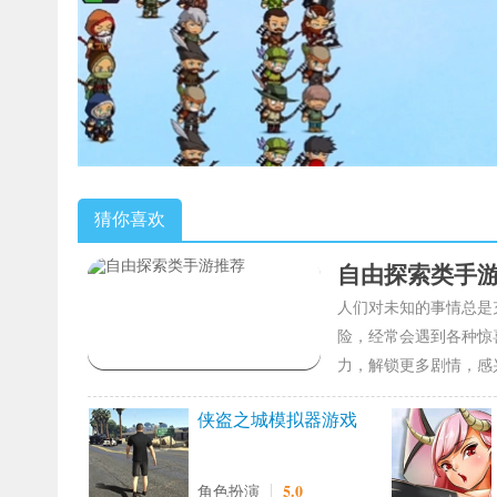
猜你喜欢
自由探索类手
人们对未知的事情总是
险，经常会遇到各种惊
力，解锁更多剧情，感
侠盗之城模拟器游戏
纯净版
5.0
角色扮演