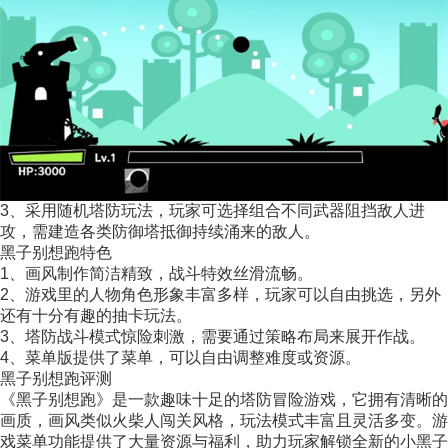
3、采用随机塔防玩法，玩家可选择组合不同武器阻挡敌人进
攻，需建造各类防御塔抵御持续涌来的敌人。
黑子别想跑特色
1、画风制作简洁精致，战斗特效丝滑流畅。
2、游戏里的人物角色形象丰富多样，玩家可以自由挑选，另外
还有十分有趣的抽卡玩法。
3、塔防战斗模式惊险刺激，需要通过策略布局来展开作战。
4、菜单版提供了菜单，可以自由调整难度或资源。
黑子别想跑评测
《黑子别想跑》是一款趣味十足的塔防冒险游戏，它拥有清晰的
画质，画风类似火柴人闯关风格，玩法模式丰富且灵活多变。游
戏菜单功能提供了大量资源与福利，助力玩家解锁全新的小黑子