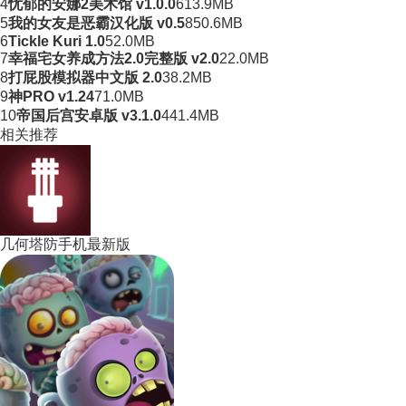
4
忧郁的安娜2美术馆 v1.0.0
613.9MB
5
我的女友是恶霸汉化版 v0.5
850.6MB
6
Tickle Kuri 1.0
52.0MB
7
幸福宅女养成方法2.0完整版 v2.0
22.0MB
8
打屁股模拟器中文版 2.0
38.2MB
9
神PRO v1.24
71.0MB
10
帝国后宫安卓版 v3.1.0
441.4MB
相关推荐
几何塔防手机最新版