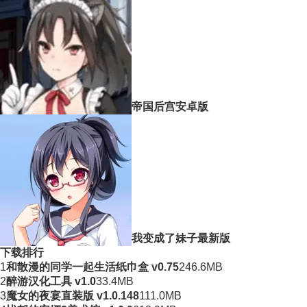
帝国后宫安卓版
我变成了妹子最新版
下载排行
1
和散漫的同学一起生活纸巾盒 v0.75
246.6MB
2
醉游汉化工具 v1.0
33.4MB
3
魔女的夜宴直装版 v1.0.148
111.0MB