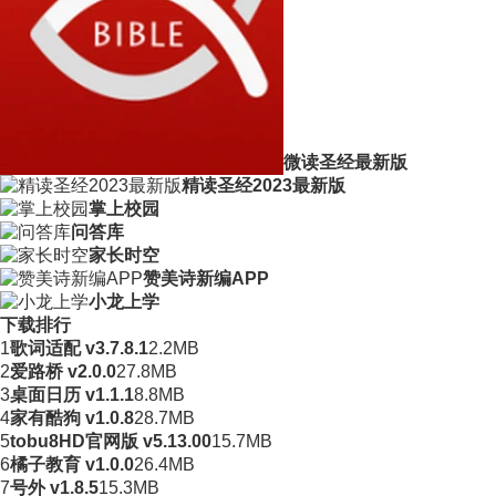
微读圣经最新版
精读圣经2023最新版
掌上校园
问答库
家长时空
赞美诗新编APP
小龙上学
下载排行
1
歌词适配 v3.7.8.1
2.2MB
2
爱路桥 v2.0.0
27.8MB
3
桌面日历 v1.1.1
8.8MB
4
家有酷狗 v1.0.8
28.7MB
5
tobu8HD官网版 v5.13.00
15.7MB
6
橘子教育 v1.0.0
26.4MB
7
号外 v1.8.5
15.3MB