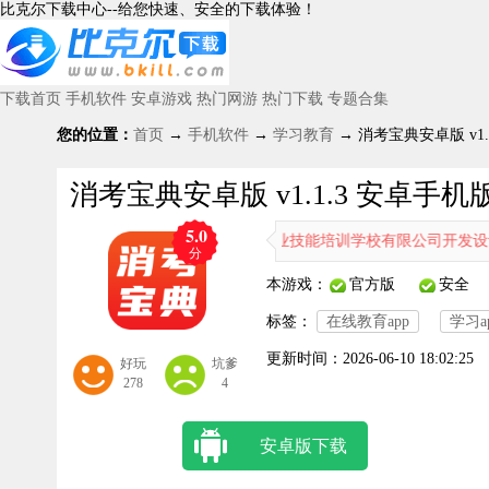
比克尔下载中心--给您快速、安全的下载体验！
下载首页
手机软件
安卓游戏
热门网游
热门下载
专题合集
您的位置：
首页
→
手机软件
→
学习教育
→ 消考宝典安卓版 v1.
消考宝典安卓版 v1.1.3 安卓手机
5.0
消考宝典是云南人和消防职业技能培训学校有限公司开发设计的在线教
分
本游戏：
官方版
安全
标签：
在线教育app
学习a
更新时间：
2026-06-10 18:02:25
好玩
坑爹
278
4
安卓版下载