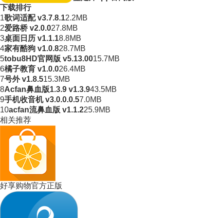
下载排行
1
歌词适配 v3.7.8.1
2.2MB
2
爱路桥 v2.0.0
27.8MB
3
桌面日历 v1.1.1
8.8MB
4
家有酷狗 v1.0.8
28.7MB
5
tobu8HD官网版 v5.13.00
15.7MB
6
橘子教育 v1.0.0
26.4MB
7
号外 v1.8.5
15.3MB
8
Acfan鼻血版1.3.9 v1.3.9
43.5MB
9
手机收音机 v3.0.0.0.5
7.0MB
10
acfan流鼻血版 v1.1.2
25.9MB
相关推荐
好享购物官方正版