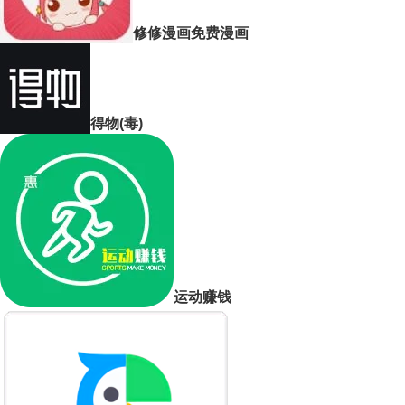
修修漫画免费漫画
得物(毒)
运动赚钱