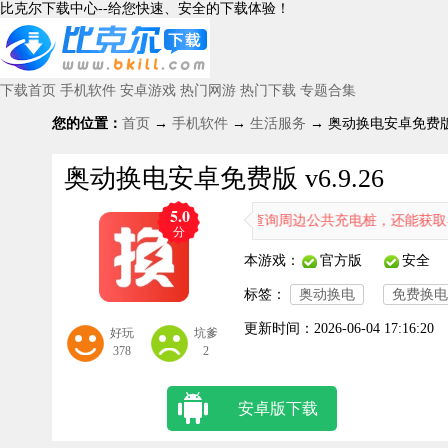
比克尔下载中心--给您快速、安全的下载体验！
下载首页
手机软件
安卓游戏
热门网游
热门下载
专题合集
您的位置：
首页
→
手机软件
→
生活服务
→ 奥动换电安卓免费版 v
奥动换电安卓免费版 v6.9.26
5.0
软件。通过它，用户不仅能快速查询周边公共充电桩，还能获取导航路线
分
本游戏：
官方版
安全
标签：
奥动换电
免费换电
更新时间：
2026-06-04 17:16:20
好玩
坑爹
378
2
安卓版下载